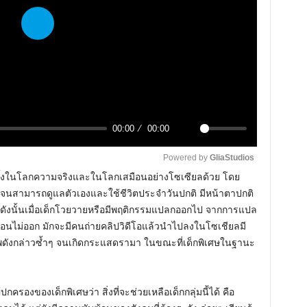
P
l
a
y
00:00
00:00
M
Powered by 
GliaStudios
u
ี ทั้งในโลกความจริงและในโลกเสมือนอย่างโซเซียลด้วย โดย
t
ร จนสามารถดูแลตัวเองและใช้ชีวิตประจำวันปกติ มีหน้าตาปกติ
e
 ดังนั้นเมื่อเด็กโวยวายหรือมีพฤติกรรมแปลกออกไป จากการแปล
อนไม่ออก มักจะมีคนถ่ายคลิปวิดีโอแล้วนำไปลงในโซเชียลมี
พดังกล่าวซ้ำๆ จนเกิดกระแสดรามา ในขณะที่เด็กพิเศษในฐานะ
กครองของเด็กพิเศษว่า สิ่งที่จะช่วยเหลือเด็กกลุ่มนี้ได้ คือ