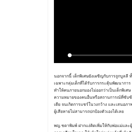
P
l
นอกจากนี้ เด็กพิเศษยังเผชิญกับการถูกบูลล
a
เฉพาะกลุ่มเด็กที่ได้รับการกระตุ้นพัฒนากา
y
ทำให้คนภายนอกมองไม่ออกว่าเป็นเด็กพิเศษ
ความหมายของคนอื่นหรือสถานการณ์ที่ซับซ้
เดีย จนเกิดการแชร์ในวงกว้าง และเสนอภา
ผู้เสียหายไม่สามารถปกป้องตัวเองได้เลย
พญ.ชดาพิมพ์ ฝากแง่คิดเพิ่มให้กับพ่อแม่และผู้ป