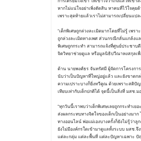
การเตรียมใจเขา ให้เข้าใจว่าเก่งแล้วที่เข้าสั
หากไม่แน่ใจอย่าเพิ่งตัดสิน หาคนที่ไว้ใจคุ
เพราะสุดท้ายแล้วเราไม่สามารถเปลี่ยนแปลง
“เด็กพิเศษถูกล่วงละเมิดมากโดยที่ไม่รู้ เพร
ถูกล่วงละเมิดทางเพศ ส่วนกรณีกลั่นแกล้งและ
พิเศษถูกกระทำ สามารถแจ้งที่ศูนย์ประชาบดี
จิตวิทยาช่วยดูแล หรือมูลนิธิปวีณาหงสกุลเพ
ด้าน นายพงศ์ธร จันทรัศมี ผู้จัดการโครงกา
นับว่าเป็นปัญหาที่ใหญ่อยู่แล้ว และยังขาดก
ความเปราะบางก็ยิ่งทวีคูณ ด้วยเพราะสติ
เทียบเท่ากับเด็กปกติได้ จุดนี้เป็นสิ่งที่ 
“ทุกวันนี้เราพบว่าเด็กพิเศษเลยถูกกระทำเยอะ
ส่งผลกระทบทางจิตใจของเด็กเป็นอย่างมาก ไ
ทางออนไลน์ พ่อแม่เองบางครั้งก็ยังไม่รู้ว่าลู
ยังไม่มีองค์กรใดเข้ามาดูแลทั้งระบบ มสช
แต่ละกลุ่ม แต่ละพื้นที่ แต่ละปัญหาเฉพาะ 