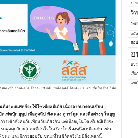
ราย
วิ
วิท
สมั
สอบค
อ
อบร
เรีย
แจกไ
เศษเหยื่อ ล่วงละเมิด ร้อยละ 10 กลั่นแกล้ง-บุลลี่ ร้อยละ 100 ผ่านสื่อโซเชียลมีเดีย
คนที่มาพบแพทย์จะใช้โซเชียลมีเดีย เนื่องจากบางคนเขียน
ดเฟซบุ๊ก ยูทูป เพื่อดูคลิป ฟังเพลง ดูการ์ตูน และสื่อต่างๆ ในยูทู
ารเข้าสังคมกับเพื่อนวัยเดียวกัน แต่เมื่ออยู่ในโซเชียลมีเดียจะ
ถพูดคุยกับกลุ่มคนที่สนใจในเรื่องใดเรื่องหนึ่งเหมือนกัน เช่น
็นผู้ชนะ และมีการยอมรับ ขณะที่ในชีวิตจริงไม่มีสิ่งเหล่านี้