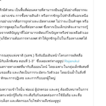
สึกมีตัวตน เป็นพื้นที่ผ่อนคลายที่สามารถยืนอยู่ได้อย่างที่อยากจะ
มา อย่างเช่น การซื้อขายสินค้า หรือการชักจูงไปทำสิ่งที่นอกเหนือ
ด็กอย่างมากคือการถูกล่วงละเมิดทางเพศ ไม่ว่าจะเป็นคำพูด หรือ
ารพูดคุยในเรื่องที่ส่อทางเพศ ซึ่งหากเป็นเด็กปกติจะสามารถรู้
เนื่องจากสติปัญญาที่ไม่สามารถคิดแก้ไขปัญหาหรือช่วยเหลือตัวเอง
ัยรุ่นก็มีความต้องการทางเพศ ทำให้ถูกชักจูงไปในเรื่องทางเพศได้
ธารณสุขแห่งชาติ (มสช.) จึงจับมือเดินหน้าโครงการผลิตสื่อ
กับเด็กพิเศษ ตอนที่ 1-3” ซึ่งเผยแพร่ทางยูทูป
Rajanukul
อันตรายทางเพศที่มากับสื่อออนไลน์ โดยเฉพาะในกลุ่มเด็กพิเศษที่
งสื่อ และเกิดเป็นการระมัดระวังตัวเอง โดยเน้นย้ำในสิ่งที่
 ทักษะการปฏิเสธ และการรีบบอกผู้ใหญ่
าเรื่องความเข้าใจนั้น พ่อแม่ ผู้ปกครอง และครู ต้องมีบทบาทในการ
ตระหนักรู้ถึงภัย กระตือรือร้นสอดส่องการใช้มือถือ และสื่อ
บล็อก และคัดกรองเว็บไซต์รวมถึงช่องยูทูป