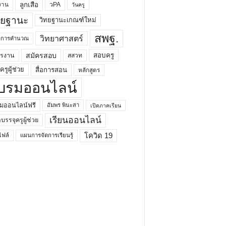
ลูกเสือ
วPA
งาน
วันครู
ทยฐานะ
วิทยฐานะเกณฑ์ใหม่
สพฐ.
วิทยาศาสตร์
ยาการคำนวณ
สมัครสอบ
สอบครู
ครงาน
สสวท
รูผู้ช่วย
สื่อการสอน
หลักสูตร
บรมออนไลน์
มออนไลน์ฟรี
อัมพร พินะสา
เปิดภาคเรียน
เรียนออนไลน์
กบรรจุครูผู้ช่วย
โควิด 19
ฟล์
แผนการจัดการเรียนรู้