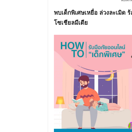
พบเด็กพิ
พบเด็กพิเศษเหยื่อ ล่วงละเมิด ร้
โซเชียลมีเดีย