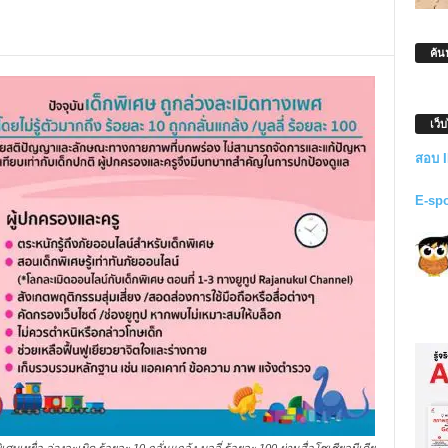
ค้น
เว็
สอบ 
E-sp