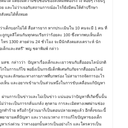
งคมได้ แต่ยังมีความซับซ้อนของสังคมที่ต้องระวัง ค่อยๆ เรียนรู้
ยด้วย และไม่ว่าเจอกับสถานการณ์อะไรก็ยังมีคนให้คำปรึกษา
สังคมได้ทั้งหมด
าะว่าเด็กบอกไม่ได้ สื่อสารยาก หากประเมินใน 10 คนจะมี 1 คน ที่
ถูกบูลลีโดนกันทุกคนเรียกว่าร้อยละ 100 ซึ่งหากพบเห็นเด็ก
 โทร 1300 สายด่วน 24 ชั่วโมง จะมีนักสังคมสงเคราะห์ นัก
ื่อเด็กและสตรี” พญ.ชดาพิมพ์ กล่าว
ร มสช. กล่าวว่า ปัญหาเรื่องเด็กและเยาวชนกับสื่อออนไลน์ปกติ
ลไกในการแก้ไข พอยิ่งเป็นกรณีเด็กพิเศษกับภัยจากสื่อออนไลน์
ปัญญาและลักษณะทางกายภาพที่บกพร่อง ไม่สามารถจัดการอะไร
มสช.มองเห็น และอยากเข้ามาเป็นส่วนหนึ่งในการขับเคลื่อนแก้ปัญหา
 ผ่านการเป็นข่าวและไม่เป็นข่าว แน่นอนว่าปัญหาที่เกิดขึ้นนั้น
ม่ว่าจะเป็นการกลั่นแกล้ง คุกคาม การละเมิดทางเพศผ่านช่อง
กถูกทำร้าย หรือถ้ารู้ส่วนมาก็เป็นตอนปลายเหตุแล้ว อีกทั้งขณะนี้
.จึงพยายามคลี่ปัญหา และวางแนวทาง การแก้ไขปัญหาของเด็ก
ปัญหาเร่งด่วน ว่าทางออกนั้นควรเป็นอย่างไร และใครควรเป็น