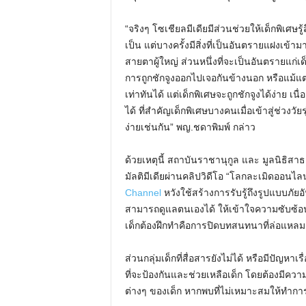
“จริงๆ โซเชียลมีเดียมีส่วนช่วยให้เด็กพิเศษรู้
เป็น แต่บางครั้งมีสิ่งที่เป็นอันตรายแฝงเข้า
สายตาผู้ใหญ่ ส่วนหนึ่งที่จะเป็นอันตรายแก่เ
การถูกชักจูงออกไปเจอกันข้างนอก หรือแม้แต่ก
เท่าทันได้ แต่เด็กพิเศษจะถูกชักจูงได้ง่าย 
ได้ ที่สำคัญเด็กพิเศษบางคนเมื่อเข้าสู่ช่วงว
ง่ายเช่นกัน” พญ.ชดาพิมพ์ กล่าว
ด้วยเหตุนี้ สถาบันราชานุกูล และ มูลนิธิสา
มัลติมีเดียผ่านคลิปวิดีโอ “โลกละเมิดออนไลน์
Channel
หวังใช้สร้างการรับรู้ถึงรูปแบบภัย
สามารถดูแลตนเองได้ ให้เข้าใจความซับซ้อนขอ
เด็กต้องฝึกทำคือการปิดบทสนทนาที่ล่อแหลม
ส่วนกลุ่มเด็กที่สื่อสารยังไม่ได้ หรือมีปัญห
ที่จะป้องกันและช่วยเหลือเด็ก โดยต้องมีความ
ต่างๆ ของเด็ก หากพบที่ไม่เหมาะสมให้ทำการ