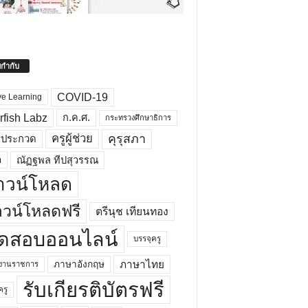
ยกำกับ
COVID-19
ve Learning
rfish Labz
ก.ค.ศ.
กระทรวงศึกษาธิการ
คุรุสภา
ครูผู้ช่วย
รประกวด
อ
ณัฏฐพล ทีปสุวรรณ
าวน์โหลด
วน์โหลดฟรี
ตรีนุช เทียนทอง
ดสอบออนไลน์
บรรจุครู
ภาษาไทย
ภาษาอังกฤษ
กงานราชการ
รับเกียรติบัตรฟรี
ครู