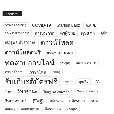
ป้ายกำกับ
COVID-19
Starfish Labz
ก.ค.ศ.
Active Learning
คุรุสภา
ครูผู้ช่วย
คู่มือ
การประกวด
กระทรวงศึกษาธิการ
ดาวน์โหลด
ณัฏฐพล ทีปสุวรรณ
ดาวน์โหลดฟรี
ตรีนุช เทียนทอง
ทดสอบออนไลน์
บรรจุครู
พนักงานราชการ
ภาษาไทย
ภาษาอังกฤษ
ย้ายครู
รับเกียรติบัตรฟรี
ลูกเสือ
วPA
รายงาน
วิทยฐานะ
วิทยฐานะเกณฑ์ใหม่
วิทยาการคำนวณ
วันครู
สพฐ.
วิทยาศาสตร์
สมัครสอบ
สมัครงาน
สสวท
สอบครูผู้ช่วย
สอบครู
สื่อการสอน
หลักสูตร