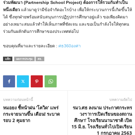
ร่วมพัฒนา (Partnership School Project) ต้องการให้รวมกันทำเป็น
หนึ่งเดียว
แล้วมาดูว่ามีข้อจำกัดอะไรบ้าง เพื่อให้กระบวนการนี้เกิดขึ้นให้
ได้ ซึ่งทุกฝ่ายพร้อมสนับสนุนการปฏิรูปการศึกษาอยู่แล้ว ขอเพียงคิดมา
อย่างเหมาะสมแล้วทำให้เห็นภาพที่ชัดเจน และขอเป็นกำลังใจให้ทุกคน
ร่วมกันผลักดันการศึกษาของประเทศต่อไป
ขอบคุณที่มาและรายละเอียด :
ศธ360องศา
แท็ก
ผลการประชุม
ศธ.
บทความก่อนหน้านี้
บทความถัดไป
หมอยง ชี้หน้าฝน ‘โควิด’ แพร่
รมว.ศธ ลงนาม ประกาศกระทร
กระจายนานขึ้น เตือน! ระบาด
วงฯ ‘การเปิดเรียนของสถาน
รอบ 2 คุมยาก
ศึกษา’ โรงเรียนนานาชาติ เปิด
15 มิ.ย. โรงเรียนทั่วไปเปิดเรียน
1 กรกฎาคม 2563