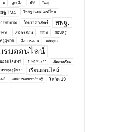
ลูกเสือ
วPA
งาน
วันครู
ทยฐานะ
วิทยฐานะเกณฑ์ใหม่
สพฐ.
วิทยาศาสตร์
ยาการคำนวณ
สมัครสอบ
สอบครู
ครงาน
สสวท
รูผู้ช่วย
สื่อการสอน
หลักสูตร
บรมออนไลน์
มออนไลน์ฟรี
อัมพร พินะสา
เปิดภาคเรียน
เรียนออนไลน์
กบรรจุครูผู้ช่วย
โควิด 19
ฟล์
แผนการจัดการเรียนรู้