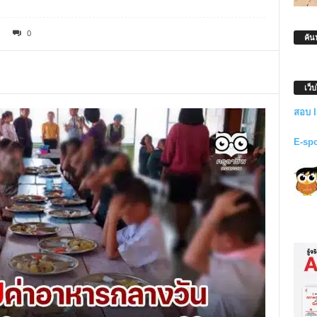
0
ค้น
เว็
สอบ 
E-sp