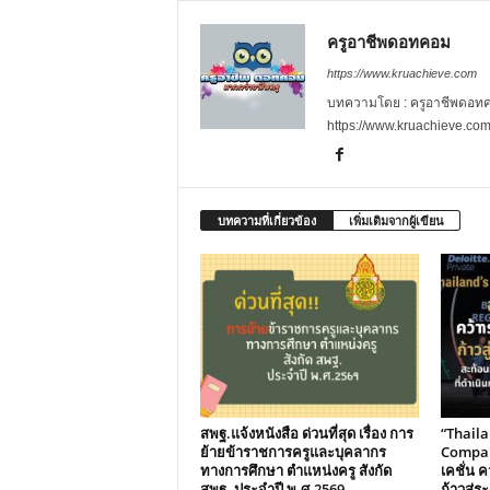
ครูอาชีพดอทคอม
https://www.kruachieve.com
บทความโดย : ครูอาชีพดอทคอม
https://www.kruachieve.co
บทความที่เกี่ยวข้อง
เพิ่มเติมจากผู้เขียน
สพฐ.แจ้งหนังสือ ด่วนที่สุด เรื่อง การ
“Thail
ย้ายข้าราชการครูและบุคลากร
Compani
ทางการศึกษา ตำแหน่งครู สังกัด
เคชั่น คว
สพฐ. ประจำปี พ.ศ.2569
ก้าวสู่