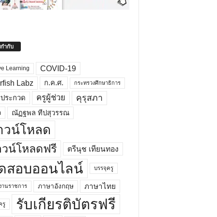
ยกำกับ
COVID-19
ve Learning
rfish Labz
ก.ค.ศ.
กระทรวงศึกษาธิการ
คุรุสภา
ครูผู้ช่วย
รประกวด
อ
ณัฏฐพล ทีปสุวรรณ
าวน์โหลด
วน์โหลดฟรี
ตรีนุช เทียนทอง
ดสอบออนไลน์
บรรจุครู
ภาษาไทย
ภาษาอังกฤษ
กงานราชการ
รับเกียรติบัตรฟรี
ครู