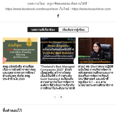
บทความโดย : ครูอาชีพดอทคอม ติดตามได้ที่ :
https://www.facebook.com/kruachieve เว็บไซต์ : https://www.kruachieve.com
บทความที่เกี่ยวข้อง
เพิ่มเติมจากผู้เขียน
สพฐ.แจ้งหนังสือ ด่วนที่สุด
“Thailand’s Best Managed
ด่วน!! ศธ ประกาศแนวปฏิบัติ
เรื่อง การย้ายข้าราชการครู
Companies 2025″ อักษร
ฉบับใหม่ การบริหารจัดการ
และบุคลากรทางการศึกษา
เอ็ดดูเคชั่น คว้ารางวัลต่อ
หลักสูตรสถานศึกษาและการ
ตำแหน่งครู สังกัด สพฐ.
เนื่องเป็นปีที่ 4 ก้าวสู่ระดับ
ส่งเสริมการจัดการเรียนรู้
ประจำปี พ.ศ.2569
Gold Standard สะท้อนถึง
ประวัติศาสตร์ และหน้าที่
ความสามารถในการจัดการ
พลเมือง ป.1 – ม.6 ตาม
องค์กร ที่ดำเนินการเกี่ยวกับ
นโยบายกระทรวงศึกษาธิการ
การศึกษาในระดับนานาชาติ
ทิ้งคำตอบไว้