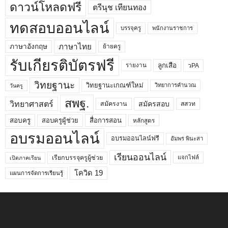
ดาวน์โหลดฟรี
ตรีนุช เทียนทอง
ทดสอบออนไลน์
บรรจุครู
พนักงานราชการ
ภาษาไทย
ภาษาอังกฤษ
ย้ายครู
รับเกียรติบัตรฟรี
ลูกเสือ
วPA
รายงาน
วิทยฐานะ
วิทยฐานะเกณฑ์ใหม่
วิทยาการคำนวณ
วันครู
สพฐ.
วิทยาศาสตร์
สมัครสอบ
สมัครงาน
สสวท
สอบครูผู้ช่วย
สอบครู
สื่อการสอน
หลักสูตร
อบรมออนไลน์
อบรมออนไลน์ฟรี
อัมพร พินะสา
เรียนออนไลน์
เรียกบรรจุครูผู้ช่วย
แจกไฟล์
เปิดภาคเรียน
โควิด 19
แผนการจัดการเรียนรู้