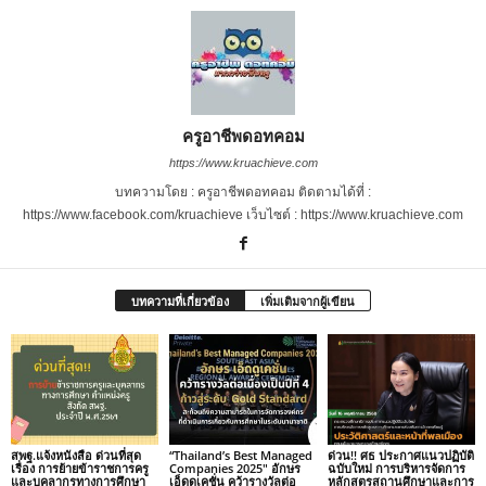
ครูอาชีพดอทคอม
https://www.kruachieve.com
บทความโดย : ครูอาชีพดอทคอม ติดตามได้ที่ :
https://www.facebook.com/kruachieve เว็บไซต์ : https://www.kruachieve.com
บทความที่เกี่ยวข้อง
เพิ่มเติมจากผู้เขียน
สพฐ.แจ้งหนังสือ ด่วนที่สุด
“Thailand’s Best Managed
ด่วน!! ศธ ประกาศแนวปฏิบัติ
เรื่อง การย้ายข้าราชการครู
Companies 2025″ อักษร
ฉบับใหม่ การบริหารจัดการ
และบุคลากรทางการศึกษา
เอ็ดดูเคชั่น คว้ารางวัลต่อ
หลักสูตรสถานศึกษาและการ