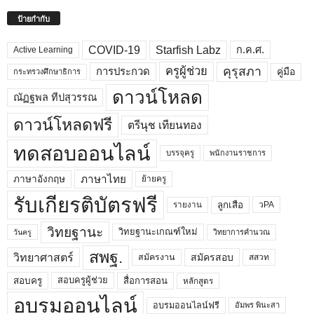
ป้ายกำกับ
COVID-19
Starfish Labz
ก.ค.ศ.
Active Learning
คุรุสภา
ครูผู้ช่วย
คู่มือ
การประกวด
กระทรวงศึกษาธิการ
ดาวน์โหลด
ณัฏฐพล ทีปสุวรรณ
ดาวน์โหลดฟรี
ตรีนุช เทียนทอง
ทดสอบออนไลน์
บรรจุครู
พนักงานราชการ
ภาษาไทย
ภาษาอังกฤษ
ย้ายครู
รับเกียรติบัตรฟรี
ลูกเสือ
วPA
รายงาน
วิทยฐานะ
วิทยฐานะเกณฑ์ใหม่
วิทยาการคำนวณ
วันครู
สพฐ.
วิทยาศาสตร์
สมัครสอบ
สมัครงาน
สสวท
สอบครูผู้ช่วย
สอบครู
สื่อการสอน
หลักสูตร
อบรมออนไลน์
อบรมออนไลน์ฟรี
อัมพร พินะสา