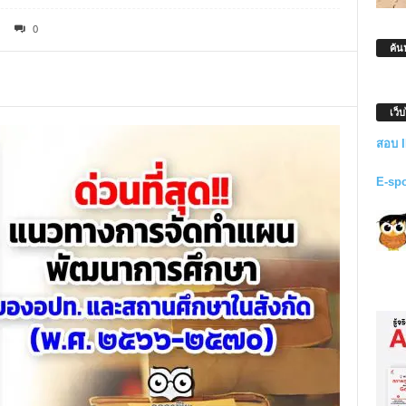
0
ค้น
เว็
สอบ 
E-sp