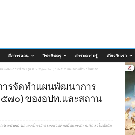
สื่อการสอน
วิชาชีพครู
สาระความรู้
เกี่ยวกับเรา
ทำแผนพัฒนาการศึกษา (พ.ศ. ๒๕๖๖-๒๕๗๐) ของอปท.และสถานศึกษาในสังกัด
างการจัดทำแผนพัฒนาการ
-๒๕๗๐) ของอปท.และสถาน
๖๖-๒๕๗๐) ขององค์กรปกครองส่วนท้องถิ่นและสถานศึกษาในสังกัด