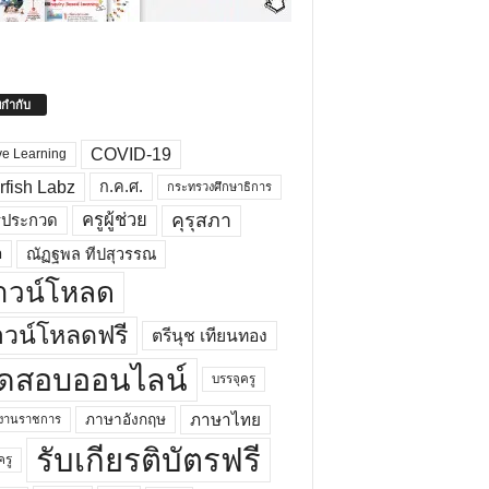
ยกำกับ
COVID-19
ve Learning
rfish Labz
ก.ค.ศ.
กระทรวงศึกษาธิการ
คุรุสภา
ครูผู้ช่วย
รประกวด
อ
ณัฏฐพล ทีปสุวรรณ
าวน์โหลด
วน์โหลดฟรี
ตรีนุช เทียนทอง
ดสอบออนไลน์
บรรจุครู
ภาษาไทย
ภาษาอังกฤษ
กงานราชการ
รับเกียรติบัตรฟรี
ครู