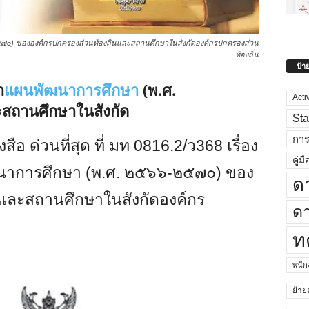
๐) ขององค์กรปกครองส่วนท้องถิ่นและสถานศึกษาในสังกัดองค์กรปกครองส่วน
ท้องถิ่น
ป้า
ำ
แผนพัฒนาการศึกษา
(พ.ศ.
Acti
สถานศึกษาในสังกัด
Sta
กา
 ด่วนที่สุด ที่ มท 0816.2/ว368 เรื่อง
คู่มื
าการศึกษา (พ.ศ. ๒๕๖๖-๒๕๗๐) ของ
ด
และสถานศึกษาในสังกัดองค์กร
ดา
ท
พนั
ย้าย