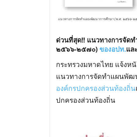
แนวทางการจัดทำแผนพัฒนาการศึกษา (พ.ศ. ๒๕๖๖-๒๕๗
ด่วนที่สุด!! แนวทางการจัดท
๒๕๖๖-๒๕๗๐)
ของอปท.
และ
กระทรวงมหาดไทย แจ้งหนังสือ
แนวทางการจัดทำแผนพัฒน
องค์กรปกครองส่วนท้องถิ่น
ปกครองส่วนท้องถิ่น