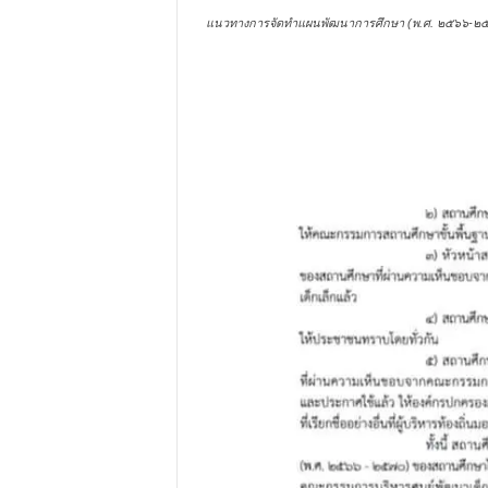
แนวทางการจัดทำแผนพัฒนาการศึกษา (พ.ศ. ๒๕๖๖-๒๕๗