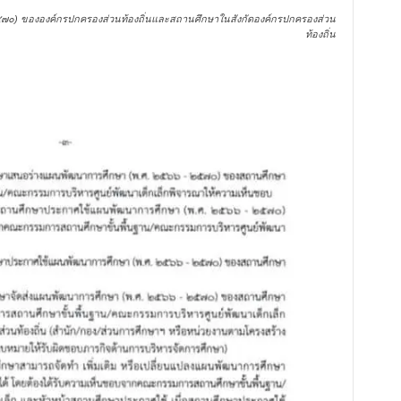
๐) ขององค์กรปกครองส่วนท้องถิ่นและสถานศึกษาในสังกัดองค์กรปกครองส่วน
ท้องถิ่น