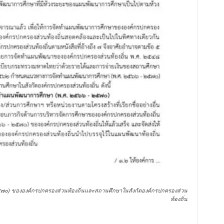
๐) ขององค์กรปกครองส่วนท้องถิ่นและสถานศึกษาในสังกัดองค์กรปกครองส่วน
ท้องถิ่น