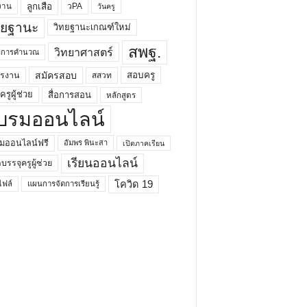
ลูกเสือ
วPA
งาน
วันครู
ทยฐานะ
วิทยฐานะเกณฑ์ใหม่
สพฐ.
วิทยาศาสตร์
ยาการคำนวณ
สมัครสอบ
สอบครู
ครงาน
สสวท
รูผู้ช่วย
สื่อการสอน
หลักสูตร
บรมออนไลน์
มออนไลน์ฟรี
อัมพร พินะสา
เปิดภาคเรียน
เรียนออนไลน์
กบรรจุครูผู้ช่วย
โควิด 19
ฟล์
แผนการจัดการเรียนรู้