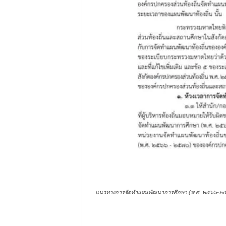
แนวทางการจัดทำแผนพัฒนาการศึกษา (พ.ศ. ๒๕๖๖-๒๕๗