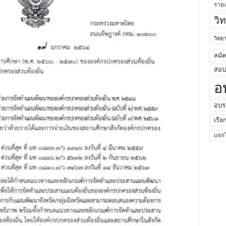
ราย
วิ
วิท
สมั
สอบค
อ
อบร
เรีย
แจกไ