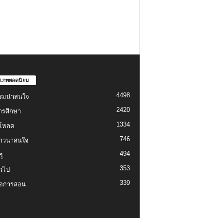
เภทยอดนิยม
4498
รมน่าสนใจ
2420
ารศึกษา
1334
์โหลด
746
งราวน่าสนใจ
494
ู
353
่วไป
339
่อการสอน