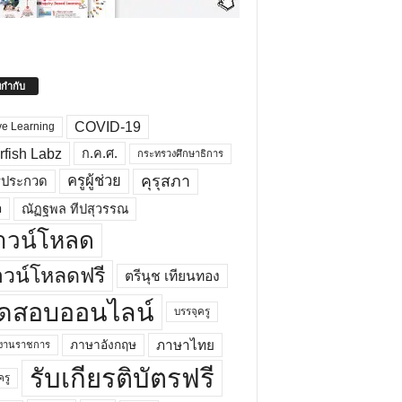
ยกำกับ
COVID-19
ve Learning
rfish Labz
ก.ค.ศ.
กระทรวงศึกษาธิการ
คุรุสภา
ครูผู้ช่วย
รประกวด
อ
ณัฏฐพล ทีปสุวรรณ
าวน์โหลด
วน์โหลดฟรี
ตรีนุช เทียนทอง
ดสอบออนไลน์
บรรจุครู
ภาษาไทย
ภาษาอังกฤษ
กงานราชการ
รับเกียรติบัตรฟรี
ครู