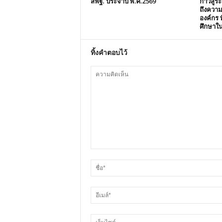
สพฐ. ประจำปี พ.ศ.2569
ก้าวสู่
ถึงควา
องค์กร ท
ศึกษาใ
ทิ้งคำตอบไว้