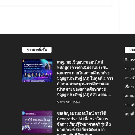
ข่าวมากยิ่งขึ้น
ประ
กิจกร
สพฐ. ขอเชิญอบรมออนไลน์
หลักสูตรการดำเนินงานประกัน
ข่าวก
คุณภาพ ภายในสถานศึกษาด้วย
ปัญญาประดิษฐ์ (AI) โมดูลที่ 2 การ
ดาวน
กำหนดมาตรฐานการศึกษาและ
เรื่อ
เป้าหมายของสถานศึกษาด้วย
ปัญญาประดิษฐ์ (AI) 8 สิงหาคม...
สอบคร
5 สิงหาคม 2569
ข่าวทั
ขอเชิญอบรมออนไลน์ การใช้
แจกสื
Generative AI เพื่อช่วยในการ
จัดการเรียนรู้วิทยาศาสตร์ รุ่นที่ 3
ผ่านเกณฑ์ รับเกียรติบัตรจาก
สสวท. (วันที่รับสมัคร...