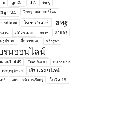
ลูกเสือ
วPA
งาน
วันครู
ทยฐานะ
วิทยฐานะเกณฑ์ใหม่
สพฐ.
วิทยาศาสตร์
ยาการคำนวณ
สมัครสอบ
สอบครู
ครงาน
สสวท
รูผู้ช่วย
สื่อการสอน
หลักสูตร
บรมออนไลน์
มออนไลน์ฟรี
อัมพร พินะสา
เปิดภาคเรียน
เรียนออนไลน์
กบรรจุครูผู้ช่วย
โควิด 19
ฟล์
แผนการจัดการเรียนรู้