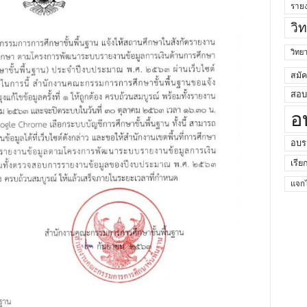
ราย
วิ
วิท
สมั
สอบค
อ
อบร
เรีย
แจกไ