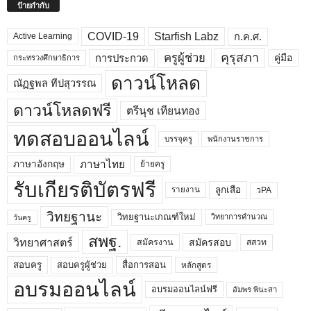
ป้ายกำกับ
COVID-19
Starfish Labz
ก.ค.ศ.
Active Learning
คุรุสภา
ครูผู้ช่วย
คู่มือ
การประกวด
กระทรวงศึกษาธิการ
ดาวน์โหลด
ณัฏฐพล ทีปสุวรรณ
ดาวน์โหลดฟรี
ตรีนุช เทียนทอง
ทดสอบออนไลน์
บรรจุครู
พนักงานราชการ
ภาษาไทย
ภาษาอังกฤษ
ย้ายครู
รับเกียรติบัตรฟรี
ลูกเสือ
วPA
รายงาน
วิทยฐานะ
วิทยฐานะเกณฑ์ใหม่
วิทยาการคำนวณ
วันครู
สพฐ.
วิทยาศาสตร์
สมัครสอบ
สมัครงาน
สสวท
สอบครูผู้ช่วย
สอบครู
สื่อการสอน
หลักสูตร
อบรมออนไลน์
อบรมออนไลน์ฟรี
อัมพร พินะสา