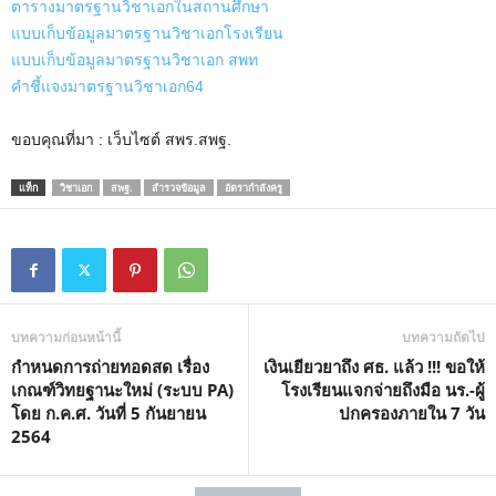
ตารางมาตรฐานวิชาเอกในสถานศึกษา
แบบเก็บข้อมูลมาตรฐานวิชาเอกโรงเรียน
แบบเก็บข้อมูลมาตรฐานวิชาเอก สพท
คำชี้แจงมาตรฐานวิชาเอก64
ขอบคุณที่มา : เว็บไซต์ สพร.สพฐ.
แท็ก
วิชาเอก
สพฐ.
สำรวจข้อมูล
อัตรากำลังครู
บทความก่อนหน้านี้
บทความถัดไป
กำหนดการถ่ายทอดสด เรื่อง
เงินเยียวยาถึง ศธ. แล้ว !!! ขอให้
เกณฑ์วิทยฐานะใหม่ (ระบบ PA)
โรงเรียนแจกจ่ายถึงมือ นร.-ผู้
โดย ก.ค.ศ. วันที่ 5 กันยายน
ปกครองภายใน 7 วัน
2564