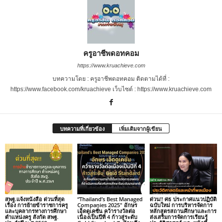
ครูอาชีพดอทคอม
https://www.kruachieve.com
บทความโดย : ครูอาชีพดอทคอม ติดตามได้ที่ :
https://www.facebook.com/kruachieve เว็บไซต์ : https://www.kruachieve.com
บทความที่เกี่ยวข้อง
เพิ่มเติมจากผู้เขียน
สพฐ.แจ้งหนังสือ ด่วนที่สุด
“Thailand’s Best Managed
ด่วน!! ศธ ประกาศแนวปฏิบัติ
เรื่อง การย้ายข้าราชการครู
Companies 2025″ อักษร
ฉบับใหม่ การบริหารจัดการ
และบุคลากรทางการศึกษา
เอ็ดดูเคชั่น คว้ารางวัลต่อ
หลักสูตรสถานศึกษาและการ
ตำแหน่งครู สังกัด สพฐ.
เนื่องเป็นปีที่ 4 ก้าวสู่ระดับ
ส่งเสริมการจัดการเรียนรู้