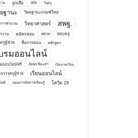
ลูกเสือ
วPA
งาน
วันครู
ทยฐานะ
วิทยฐานะเกณฑ์ใหม่
สพฐ.
วิทยาศาสตร์
ยาการคำนวณ
สมัครสอบ
สอบครู
ครงาน
สสวท
รูผู้ช่วย
สื่อการสอน
หลักสูตร
บรมออนไลน์
มออนไลน์ฟรี
อัมพร พินะสา
เปิดภาคเรียน
เรียนออนไลน์
กบรรจุครูผู้ช่วย
โควิด 19
ฟล์
แผนการจัดการเรียนรู้