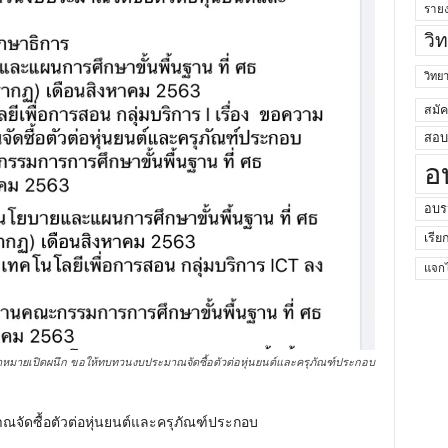
ราย
วิ
วิท
สมั
สอบค
อ
อบร
เรีย
แจกไ
่งจดหมายเปิดผนึก ขอให้ทบทวนงบประมาณจัดซื้อตัวต่อหุ่นยนต์และครุภัณฑ์ประกอบ
จัดซื้อตัวต่อหุ่นยนต์และครุภัณฑ์ประกอบ