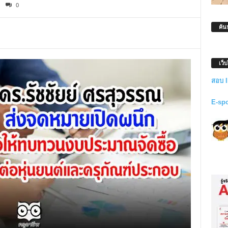
0
ค้น
เว็
สอบ 
E-sp