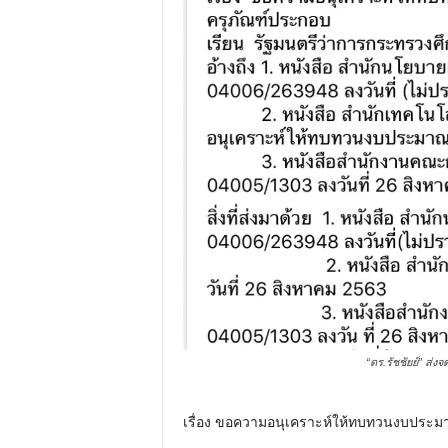
“ดร.รัชชัยย์” ส
เรื่อง ขอความอนุเคราะห์ให้ทบทวนงบประมาณ