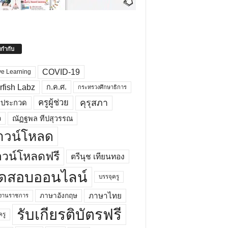
ยกำกับ
COVID-19
ve Learning
rfish Labz
ก.ค.ศ.
กระทรวงศึกษาธิการ
คุรุสภา
ครูผู้ช่วย
รประกวด
อ
ณัฏฐพล ทีปสุวรรณ
าวน์โหลด
วน์โหลดฟรี
ตรีนุช เทียนทอง
ดสอบออนไลน์
บรรจุครู
ภาษาไทย
ภาษาอังกฤษ
กงานราชการ
รับเกียรติบัตรฟรี
ครู