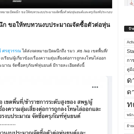
่งจดหมายเปิดผนึก ขอให้ทบทวนงบประมาณจัดซื้อตัวต่อหุ่นยนต์และครุภัณฑ์ประกอบ
นึก ขอให้ทบทวนงบประมาณจัดซื้อตัวต่อหุ่น
ป้า
Acti
ย์ ศรสุวรรณ
ได้ส่งจดหมายเปิดผนึกถึง รมว .ศธ /ผอ เขตพื้นที่/
Sta
ยน/ผู้เกี่ยวข้องเรื่องความสุ่มเสี่ยงต่อการถูกลงโทษไล่ออก
กา
าณ จัดซื้อครุภัณฑ์หุ่นยนต์ มีรายละเอียดดังนี้
คู่มื
ด
ดา
ท
พนั
ย้าย