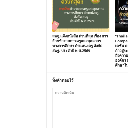
สพฐ.แจ้งหนังสือ ด่วนที่สุด เรื่อง การ
“Thail
ย้ายข้าราชการครูและบุคลากร
Compani
ทางการศึกษา ตำแหน่งครู สังกัด
เคชั่น คว
สพฐ. ประจำปี พ.ศ.2569
ก้าวสู่
ถึงควา
องค์กร ท
ศึกษาใ
ทิ้งคำตอบไว้