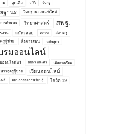
ลูกเสือ
วPA
งาน
วันครู
ทยฐานะ
วิทยฐานะเกณฑ์ใหม่
สพฐ.
วิทยาศาสตร์
ยาการคำนวณ
สมัครสอบ
สอบครู
ครงาน
สสวท
รูผู้ช่วย
สื่อการสอน
หลักสูตร
บรมออนไลน์
มออนไลน์ฟรี
อัมพร พินะสา
เปิดภาคเรียน
เรียนออนไลน์
กบรรจุครูผู้ช่วย
โควิด 19
ฟล์
แผนการจัดการเรียนรู้