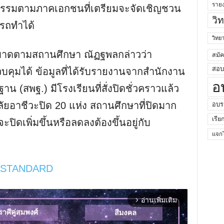
ราย
กรรมตามภาคเอกชนที่เตรียมจะจัดเชิญชวน
วิ
ารถทำได้
วิท
าดตามสถานศึกษา ณัฏฐพลกล่าวว่า
สมั
สอบค
ุมได้ ข้อมูลที่ได้รับรายงานจากสำนักงาน
อ
 (สพฐ.) มีโรงเรียนที่สั่งปิดชั่วคราวแล้ว
ลัยอาชีวะปิด 20 แห่ง สถานศึกษาที่ปิดมาก
อบร
เรีย
ะปิดเพิ่มขึ้นหรือลดลงต้องขึ้นอยู่กับ
แจกไ
 STANDARD
อ่านเพิ่มเติม
arrow_forward_ios