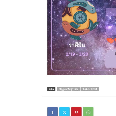
แท็ก
ณัฏฐพล ทีปสุวรรณ
วันเด็กแห่งชาติ