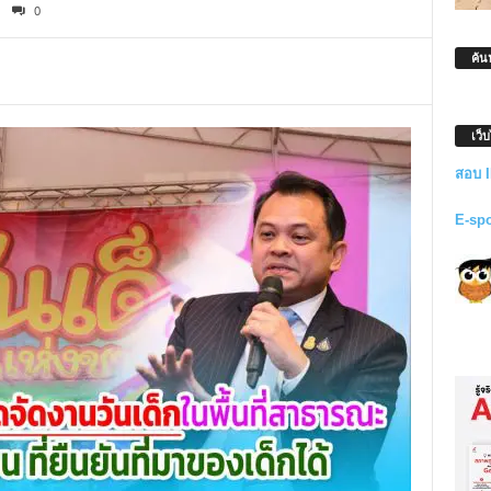
0
ค้น
เว็
สอบ 
E-sp