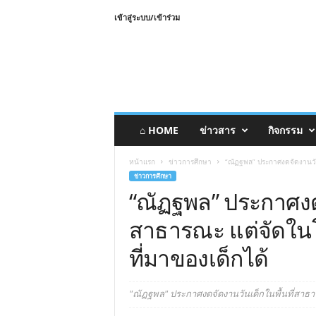
เข้าสู่ระบบ/เข้าร่วม
⌂ HOME
ข่าวสาร
กิจกรรม
หน้าแรก
ข่าวการศึกษา
“ณัฏฐพล” ประกาศงดจัดงานวันเ
ข่าวการศึกษา
“ณัฏฐพล” ประกาศงดจ
สาธารณะ แต่จัดในโร
ที่มาของเด็กได้
"ณัฏฐพล" ประกาศงดจัดงานวันเด็กในพื้นที่สาธาร