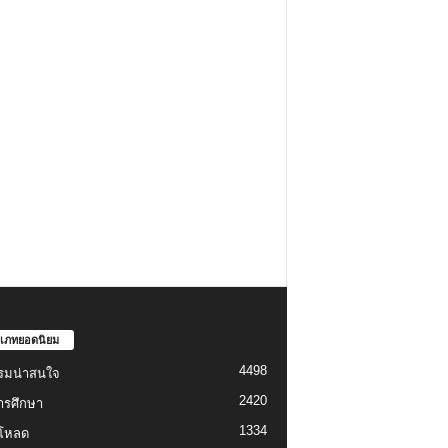
เภทยอดนิยม
4498
รมน่าสนใจ
2420
ารศึกษา
1334
์โหลด