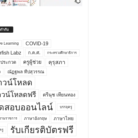
ยกำกับ
COVID-19
ve Learning
rfish Labz
ก.ค.ศ.
กระทรวงศึกษาธิการ
คุรุสภา
ครูผู้ช่วย
รประกวด
อ
ณัฏฐพล ทีปสุวรรณ
าวน์โหลด
วน์โหลดฟรี
ตรีนุช เทียนทอง
ดสอบออนไลน์
บรรจุครู
ภาษาไทย
ภาษาอังกฤษ
กงานราชการ
รับเกียรติบัตรฟรี
ครู