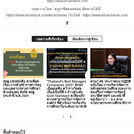
https://www.kruachieve.com
บทความโดย : ครูอาชีพดอทคอม ติดตามได้ที่ :
https://www.facebook.com/kruachieve เว็บไซต์ : https://www.kruachieve.com
บทความที่เกี่ยวข้อง
เพิ่มเติมจากผู้เขียน
สพฐ.แจ้งหนังสือ ด่วนที่สุด
“Thailand’s Best Managed
ด่วน!! ศธ ประกาศแนวปฏิบัติ
เรื่อง การย้ายข้าราชการครู
Companies 2025″ อักษร
ฉบับใหม่ การบริหารจัดการ
และบุคลากรทางการศึกษา
เอ็ดดูเคชั่น คว้ารางวัลต่อ
หลักสูตรสถานศึกษาและการ
ตำแหน่งครู สังกัด สพฐ.
เนื่องเป็นปีที่ 4 ก้าวสู่ระดับ
ส่งเสริมการจัดการเรียนรู้
ประจำปี พ.ศ.2569
Gold Standard สะท้อนถึง
ประวัติศาสตร์ และหน้าที่
ความสามารถในการจัดการ
พลเมือง ป.1 – ม.6 ตาม
องค์กร ที่ดำเนินการเกี่ยวกับ
นโยบายกระทรวงศึกษาธิการ
การศึกษาในระดับนานาชาติ
ทิ้งคำตอบไว้