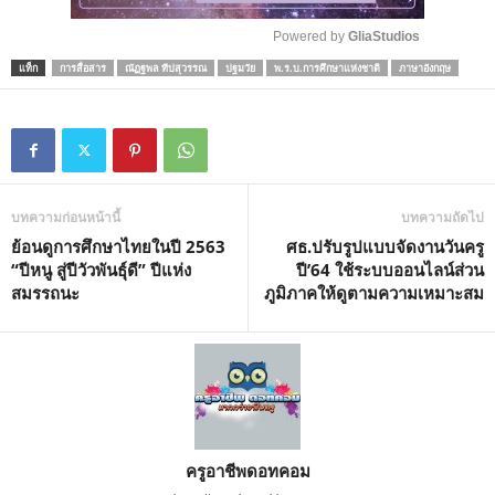
Powered by 
GliaStudios
แท็ก
การสื่อสาร
ณัฏฐพล ทีปสุวรรณ
ปฐมวัย
พ.ร.บ.การศึกษาแห่งชาติ
ภาษาอังกฤษ
M
u
t
e
บทความก่อนหน้านี้
บทความถัดไป
ย้อนดูการศึกษาไทยในปี 2563
ศธ.ปรับรูปแบบจัดงานวันครู
“ปีหนู สู่ปีวัวพันธุ์ดี” ปีแห่ง
ปี’64 ใช้ระบบออนไลน์ส่วน
สมรรถนะ
ภูมิภาคให้ดูตามความเหมาะสม
ครูอาชีพดอทคอม