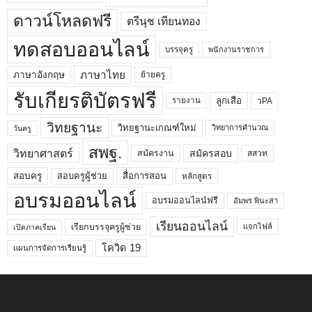
ดาวน์โหลดฟรี
ตรีนุช เทียนทอง
ทดสอบออนไลน์
บรรจุครู
พนักงานราชการ
ภาษาไทย
ภาษาอังกฤษ
ย้ายครู
รับเกียรติบัตรฟรี
ลูกเสือ
วPA
รายงาน
วิทยฐานะ
วิทยฐานะเกณฑ์ใหม่
วิทยาการคำนวณ
วันครู
สพฐ.
วิทยาศาสตร์
สมัครสอบ
สมัครงาน
สสวท
สอบครูผู้ช่วย
สอบครู
สื่อการสอน
หลักสูตร
อบรมออนไลน์
อบรมออนไลน์ฟรี
อัมพร พินะสา
เรียนออนไลน์
เรียกบรรจุครูผู้ช่วย
แจกไฟล์
เปิดภาคเรียน
โควิด 19
แผนการจัดการเรียนรู้