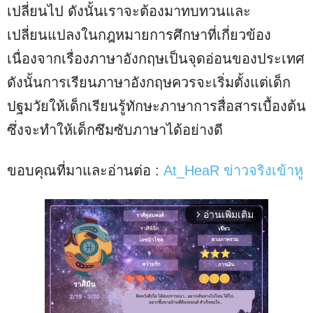
เปลี่ยนไป ดังนั้นเราจะต้องมาทบทวนและ
เปลี่ยนแปลงในกฎหมายการศึกษาที่เกี่ยวข้อง
เนื่องจากเรื่องภาษาอังกฤษเป็นจุดอ่อนของประเทศ
ดังนั้นการเรียนภาษาอังกฤษควรจะเริ่มตั้งแต่เด็ก
ปฐมวัยให้เด็กเรียนรู้ทักษะภาษาการสื่อสารเบื้องต้น
ซึ่งจะทำให้เด็กซึมซับภาษาได้อย่างดี
ขอบคุณที่มาและอ่านต่อ :
At_HeaR ข่าวจริงเข้าหู
อ่านเพิ่มเติม
arrow_forward_ios