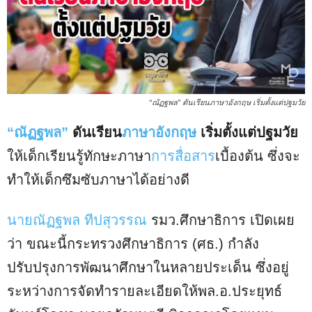
“ณัฏฐพล” ดันเรียนภาษาอังกฤษ เริ่มตั้งแต่ปฐมวัย
“ณัฏฐพล”
ดันเรียน
ภาษาอังกฤษ
เริ่มตั้งแต่ปฐมวัย
ให้เด็กเรียนรู้ทักษะภาษา
การสื่อสาร
เบื้องต้น ซึ่งจะ
ทำให้เด็กซึมซับภาษาได้อย่างดี
นายณัฏฐพล ทีปสุวรรณ
รมว.ศึกษาธิการ เปิดเผย
ว่า ขณะนี้กระทรวงศึกษาธิการ (ศธ.) กำลัง
ปรับปรุงการพัฒนาศึกษาในหลายประเด็น ซึ่งอยู่
ระหว่างการจัดทำรายละเอียดให้พล.อ.ประยุทธ์