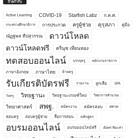
ป้ายกำกับ
COVID-19
Starfish Labz
ก.ค.ศ.
Active Learning
คุรุสภา
ครูผู้ช่วย
คู่มือ
การประกวด
กระทรวงศึกษาธิการ
ดาวน์โหลด
ณัฏฐพล ทีปสุวรรณ
ดาวน์โหลดฟรี
ตรีนุช เทียนทอง
ทดสอบออนไลน์
บรรจุครู
พนักงานราชการ
ภาษาไทย
ภาษาอังกฤษ
ย้ายครู
รับเกียรติบัตรฟรี
ลูกเสือ
วPA
รายงาน
วิทยฐานะ
วิทยฐานะเกณฑ์ใหม่
วิทยาการคำนวณ
วันครู
สพฐ.
วิทยาศาสตร์
สมัครสอบ
สมัครงาน
สสวท
สอบครูผู้ช่วย
สอบครู
สื่อการสอน
หลักสูตร
อบรมออนไลน์
อบรมออนไลน์ฟรี
อัมพร พินะสา