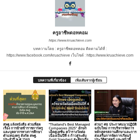
ครูอาชีพดอทคอม
https://www.kruachieve.com
บทความโดย : ครูอาชีพดอทคอม ติดตามได้ที่ :
https://www.facebook.com/kruachieve เว็บไซต์ : https://www.kruachieve.com
บทความที่เกี่ยวข้อง
เพิ่มเติมจากผู้เขียน
สพฐ.แจ้งหนังสือ ด่วนที่สุด
“Thailand’s Best Managed
ด่วน!! ศธ ประกาศแนวปฏิบัติ
เรื่อง การย้ายข้าราชการครู
Companies 2025″ อักษร
ฉบับใหม่ การบริหารจัดการ
และบุคลากรทางการศึกษา
เอ็ดดูเคชั่น คว้ารางวัลต่อ
หลักสูตรสถานศึกษาและการ
ตำแหน่งครู สังกัด สพฐ.
เนื่องเป็นปีที่ 4 ก้าวสู่ระดับ
ส่งเสริมการจัดการเรียนรู้
ประจำปี พ.ศ.2569
Gold Standard สะท้อนถึง
ประวัติศาสตร์ และหน้าที่