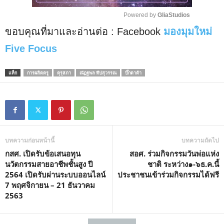
Powered by 
GliaStudios
ขอบคุณที่มาและอ่านต่อ : Facebook
มองมุมใหม่
M
u
Five Focus
t
e
แท็ก
การผลิตครู
คุรุสภา
ณัฏฐพล ทีปสุวรรณ
บิ๊กดาต้า
บทความก่อนหน้านี้
บทความถัดไป
กสศ. เปิดรับข้อเสนอทุน
สอศ. ร่วมกิจกรรมวันพ่อแห่ง
นวัตกรรมสายอาชีพชั้นสูง ปี
ชาติ ระหว่าง๑-๖ธ.ค.นี้
2564 เปิดรับผ่านระบบออนไลน์
ประชาชนเข้าร่วมกิจกรรมได้ฟรี
7 พฤศจิกายน – 21 ธันวาคม
2563