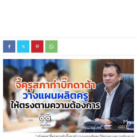
"ณัฏฐพล"จี้คุรุสภาทำบิ๊กดาต้าวางแผนผลิตครูให้ตรงตามความต้องการ