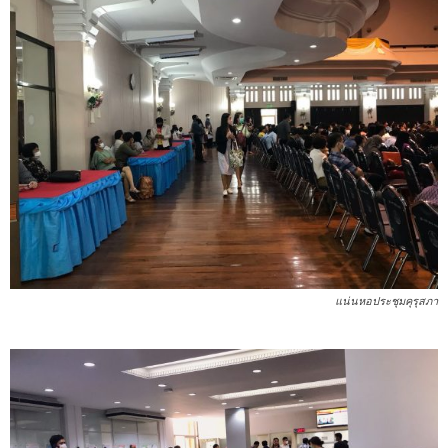
แน่นหอประชุมคุรุสภา