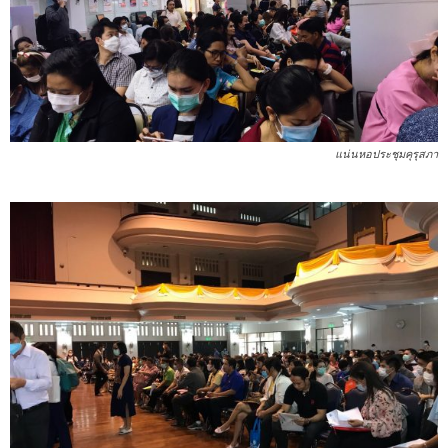
แน่นหอประชุมคุรุสภา