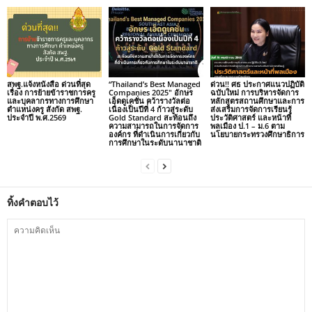
สพฐ.แจ้งหนังสือ ด่วนที่สุด
“Thailand’s Best Managed
ด่วน!! ศธ ประกาศแนวปฏิบัติ
เรื่อง การย้ายข้าราชการครู
Companies 2025″ อักษร
ฉบับใหม่ การบริหารจัดการ
และบุคลากรทางการศึกษา
เอ็ดดูเคชั่น คว้ารางวัลต่อ
หลักสูตรสถานศึกษาและการ
ตำแหน่งครู สังกัด สพฐ.
เนื่องเป็นปีที่ 4 ก้าวสู่ระดับ
ส่งเสริมการจัดการเรียนรู้
ประจำปี พ.ศ.2569
Gold Standard สะท้อนถึง
ประวัติศาสตร์ และหน้าที่
ความสามารถในการจัดการ
พลเมือง ป.1 – ม.6 ตาม
องค์กร ที่ดำเนินการเกี่ยวกับ
นโยบายกระทรวงศึกษาธิการ
การศึกษาในระดับนานาชาติ
ทิ้งคำตอบไว้