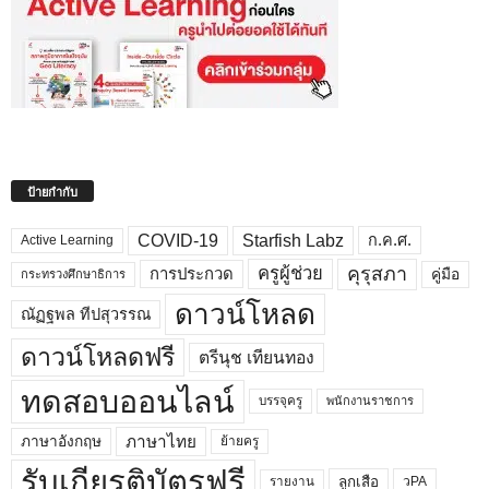
ป้ายกำกับ
COVID-19
Starfish Labz
ก.ค.ศ.
Active Learning
คุรุสภา
ครูผู้ช่วย
คู่มือ
การประกวด
กระทรวงศึกษาธิการ
ดาวน์โหลด
ณัฏฐพล ทีปสุวรรณ
ดาวน์โหลดฟรี
ตรีนุช เทียนทอง
ทดสอบออนไลน์
บรรจุครู
พนักงานราชการ
ภาษาไทย
ภาษาอังกฤษ
ย้ายครู
รับเกียรติบัตรฟรี
ลูกเสือ
วPA
รายงาน