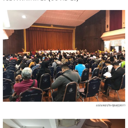
แน่นหอประชุมคุรุสภา