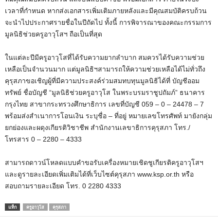
เวลาที่กำหนด หากส่งเอกสารเพิ่มเติมภายหลังและมีคุณสมบัติครบถ้วน
จะนำไปประกาศรายชื่อในปีถัดไป ทั้งนี้ การพิจารณาของคณะกรรมการ
มูลนิธิช่วยครูอาวุโสฯ ถือเป็นที่สุด
ในแต่ละปีมีครูอาวุโสที่ได้รับความยากลำบาก สมควรได้รับความช่วย
เหลือเป็นจำนวนมาก แต่มูลนิธิฯสามารถให้ความช่วยเหลือได้ไม่ทั่วถึง
คุรุสภาขอเชิญผู้ที่มีความประสงค์ร่วมสมทบทุนมูลนิธิได้ที่ บัญชีออม
ทรัพย์ ชื่อบัญชี “มูลนิธิช่วยครูอาวุโส ในพระบรมราชูปถัมภ์” ธนาคาร
กรุงไทย สาขากระทรวงศึกษาธิการ เลขที่บัญชี 059 – 0 – 24478 – 7
พร้อมส่งสำเนาการโอนเงิน ระบุชื่อ – ที่อยู่ หมายเลขโทรศัพท์ มายังกลุ่ม
ยกย่องและผดุงเกียรติวิชาชีพ สำนักงานเลขาธิการคุรุสภา โทร./
โทรสาร 0 – 2280 – 4333
สามารถดาวน์โหลดแบบคำขอรับเครื่องหมายเชิดชูเกียรติครูอาวุโสฯ
และดูรายละเอียดเพิ่มเติมได้ที่เว็บไซต์คุรุสภา www.ksp.or.th หรือ
สอบถามรายละเอียด โทร. 0 2280 4333
แท็ก
ครูอาวุโส
คุรุสภา