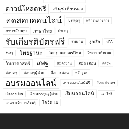
ดาวน์โหลดฟรี
ตรีนุช เทียนทอง
ทดสอบออนไลน์
บรรจุครู
พนักงานราชการ
ภาษาไทย
ภาษาอังกฤษ
ย้ายครู
รับเกียรติบัตรฟรี
ลูกเสือ
วPA
รายงาน
วิทยฐานะ
วิทยฐานะเกณฑ์ใหม่
วิทยาการคำนวณ
วันครู
สพฐ.
วิทยาศาสตร์
สมัครสอบ
สมัครงาน
สสวท
สอบครูผู้ช่วย
สอบครู
สื่อการสอน
หลักสูตร
อบรมออนไลน์
อบรมออนไลน์ฟรี
อัมพร พินะสา
เรียนออนไลน์
เรียกบรรจุครูผู้ช่วย
แจกไฟล์
เปิดภาคเรียน
โควิด 19
แผนการจัดการเรียนรู้