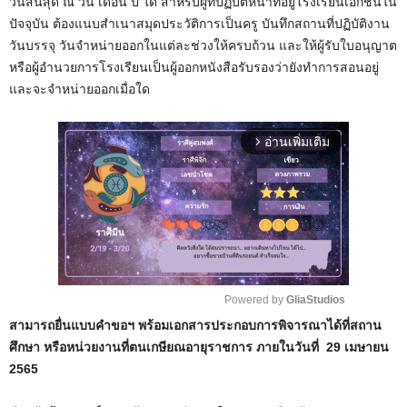
วันสิ้นสุด ณ วัน เดือน ปี ใด สำหรับผู้ที่ปฏิบัติหน้าที่อยู่โรงเรียนเอกชนใน
ปัจจุบัน ต้องแนบสำเนาสมุดประวัติการเป็นครู บันทึกสถานที่ปฏิบัติงาน
วันบรรจุ วันจำหน่ายออกในแต่ละช่วงให้ครบถ้วน และให้ผู้รับใบอนุญาต
หรือผู้อำนวยการโรงเรียนเป็นผู้ออกหนังสือรับรองว่ายังทำการสอนอยู่
และจะจำหน่ายออกเมื่อใด
อ่านเพิ่มเติม
arrow_forward_ios
Powered by 
GliaStudios
สามารถยื่นแบบคำขอฯ พร้อมเอกสารประกอบการพิจารณาได้ที่สถาน
M
ศึกษา หรือหน่วยงานที่ตนเกษียณอายุราชการ
ภายในวันที่ 29 เมษายน
u
2565
t
e