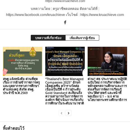
https://www.kruachieve.com
บทความโดย : ครูอาชีพดอทคอม ติดตามได้ที่ :
https://www.facebook.com/kruachieve เว็บไซต์ : https://www.kruachieve.com
บทความที่เกี่ยวข้อง
เพิ่มเติมจากผู้เขียน
สพฐ.แจ้งหนังสือ ด่วนที่สุด
“Thailand’s Best Managed
ด่วน!! ศธ ประกาศแนวปฏิบัติ
เรื่อง การย้ายข้าราชการครู
Companies 2025″ อักษร
ฉบับใหม่ การบริหารจัดการ
และบุคลากรทางการศึกษา
เอ็ดดูเคชั่น คว้ารางวัลต่อ
หลักสูตรสถานศึกษาและการ
ตำแหน่งครู สังกัด สพฐ.
เนื่องเป็นปีที่ 4 ก้าวสู่ระดับ
ส่งเสริมการจัดการเรียนรู้
ประจำปี พ.ศ.2569
Gold Standard สะท้อนถึง
ประวัติศาสตร์ และหน้าที่
ความสามารถในการจัดการ
พลเมือง ป.1 – ม.6 ตาม
องค์กร ที่ดำเนินการเกี่ยวกับ
นโยบายกระทรวงศึกษาธิการ
การศึกษาในระดับนานาชาติ
ทิ้งคำตอบไว้