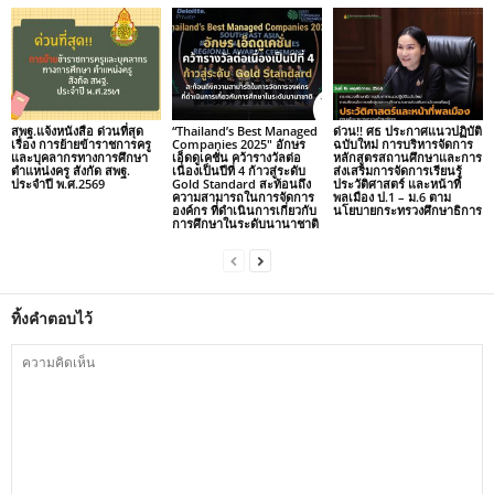
สพฐ.แจ้งหนังสือ ด่วนที่สุด
“Thailand’s Best Managed
ด่วน!! ศธ ประกาศแนวปฏิบัติ
เรื่อง การย้ายข้าราชการครู
Companies 2025″ อักษร
ฉบับใหม่ การบริหารจัดการ
และบุคลากรทางการศึกษา
เอ็ดดูเคชั่น คว้ารางวัลต่อ
หลักสูตรสถานศึกษาและการ
ตำแหน่งครู สังกัด สพฐ.
เนื่องเป็นปีที่ 4 ก้าวสู่ระดับ
ส่งเสริมการจัดการเรียนรู้
ประจำปี พ.ศ.2569
Gold Standard สะท้อนถึง
ประวัติศาสตร์ และหน้าที่
ความสามารถในการจัดการ
พลเมือง ป.1 – ม.6 ตาม
องค์กร ที่ดำเนินการเกี่ยวกับ
นโยบายกระทรวงศึกษาธิการ
การศึกษาในระดับนานาชาติ
ทิ้งคำตอบไว้