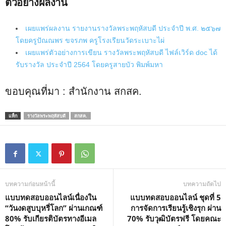
ตัวอย่างผลงาน
เผยแพร่ผลงาน รายงานรางวัลพระพฤหัสบดี ประจำปี พ.ศ. ๒๕๖๗
โดยครูปัณณพร ขจรภพ ครูโรงเรียนวัดระเบาะไผ่
เผยแพร่ตัวอย่างการเขียน รางวัลพระพฤหัสบดี ไฟล์เวิร์ด doc ได้
รับรางวัล ประจำปี 2564 โดยครูสายบัว พิมพ์มหา
ขอบคุณที่มา : สำนักงาน สกสค.
แท็ก
รางวัลพระพฤหัสบดี
สกสค.
บทความก่อนหน้านี้
บทความถัดไป
แบบทดสอบออนไลน์เนื่องใน
แบบทดสอบออนไลน์ ชุดที่ 5
“วันงดสูบบุหรี่โลก” ผ่านเกณฑ์
การจัดการเรียนรู้เชิงรุก ผ่าน
80% รับเกียรติบัตรทางอีเมล
70% รับวุฒิบัตรฟรี โดยคณะ