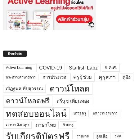
ป้ายกำกับ
COVID-19
Starfish Labz
ก.ค.ศ.
Active Learning
คุรุสภา
ครูผู้ช่วย
คู่มือ
การประกวด
กระทรวงศึกษาธิการ
ดาวน์โหลด
ณัฏฐพล ทีปสุวรรณ
ดาวน์โหลดฟรี
ตรีนุช เทียนทอง
ทดสอบออนไลน์
บรรจุครู
พนักงานราชการ
ภาษาไทย
ภาษาอังกฤษ
ย้ายครู
รับเกียรติบัตรฟรี
ลูกเสือ
วPA
รายงาน