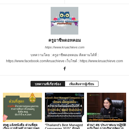
ครูอาชีพดอทคอม
https://www.kruachieve.com
บทความโดย : ครูอาชีพดอทคอม ติดตามได้ที่ :
https://www.facebook.com/kruachieve เว็บไซต์ : https://www.kruachieve.com
บทความที่เกี่ยวข้อง
เพิ่มเติมจากผู้เขียน
สพฐ.แจ้งหนังสือ ด่วนที่สุด
“Thailand’s Best Managed
ด่วน!! ศธ ประกาศแนวปฏิบัติ
เรื่อง การย้ายข้าราชการครู
Companies 2025″ อักษร
ฉบับใหม่ การบริหารจัดการ