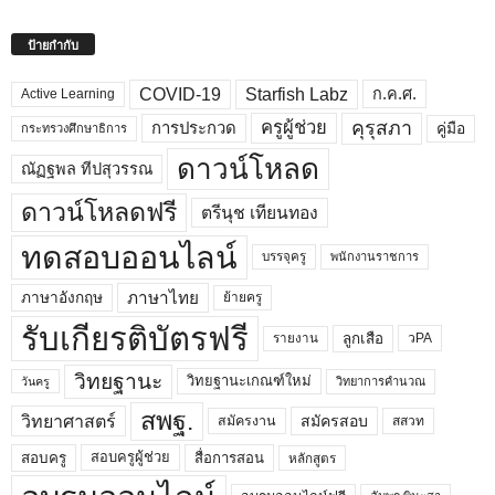
ป้ายกำกับ
COVID-19
Starfish Labz
ก.ค.ศ.
Active Learning
คุรุสภา
ครูผู้ช่วย
คู่มือ
การประกวด
กระทรวงศึกษาธิการ
ดาวน์โหลด
ณัฏฐพล ทีปสุวรรณ
ดาวน์โหลดฟรี
ตรีนุช เทียนทอง
ทดสอบออนไลน์
บรรจุครู
พนักงานราชการ
ภาษาไทย
ภาษาอังกฤษ
ย้ายครู
รับเกียรติบัตรฟรี
ลูกเสือ
วPA
รายงาน
วิทยฐานะ
วิทยฐานะเกณฑ์ใหม่
วิทยาการคำนวณ
วันครู
สพฐ.
วิทยาศาสตร์
สมัครสอบ
สมัครงาน
สสวท
สอบครูผู้ช่วย
สอบครู
สื่อการสอน
หลักสูตร