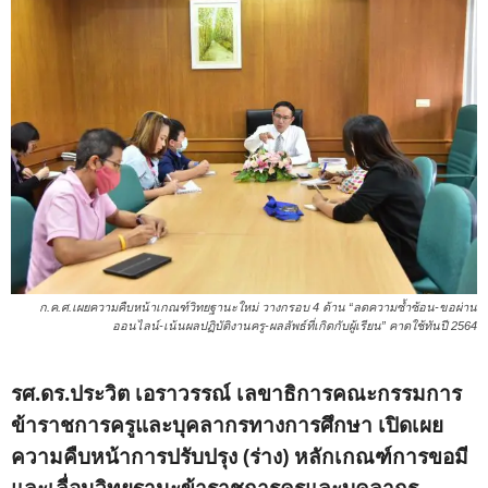
ก.ค.ศ.เผยความคืบหน้าเกณฑ์วิทยฐานะใหม่ วางกรอบ 4 ด้าน “ลดความซ้ำซ้อน-ขอผ่าน
ออนไลน์-เน้นผลปฏิบัติงานครู-ผลลัพธ์ที่เกิดกับผู้เรียน” คาดใช้ทันปี 2564
รศ.ดร.ประวิต เอราวรรณ์ เลขาธิการคณะกรรมการ
ข้าราชการครูและบุคลากรทางการศึกษา เปิดเผย
ความคืบหน้าการปรับปรุง (ร่าง) หลักเกณฑ์การขอมี