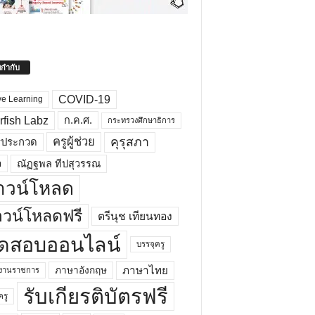
ยกำกับ
COVID-19
ve Learning
rfish Labz
ก.ค.ศ.
กระทรวงศึกษาธิการ
คุรุสภา
ครูผู้ช่วย
รประกวด
อ
ณัฏฐพล ทีปสุวรรณ
าวน์โหลด
วน์โหลดฟรี
ตรีนุช เทียนทอง
ดสอบออนไลน์
บรรจุครู
ภาษาไทย
ภาษาอังกฤษ
กงานราชการ
รับเกียรติบัตรฟรี
ครู