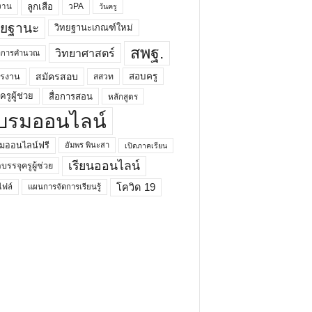
ลูกเสือ
วPA
งาน
วันครู
ทยฐานะ
วิทยฐานะเกณฑ์ใหม่
สพฐ.
วิทยาศาสตร์
ยาการคำนวณ
สมัครสอบ
สอบครู
ครงาน
สสวท
รูผู้ช่วย
สื่อการสอน
หลักสูตร
บรมออนไลน์
มออนไลน์ฟรี
อัมพร พินะสา
เปิดภาคเรียน
เรียนออนไลน์
กบรรจุครูผู้ช่วย
โควิด 19
ฟล์
แผนการจัดการเรียนรู้