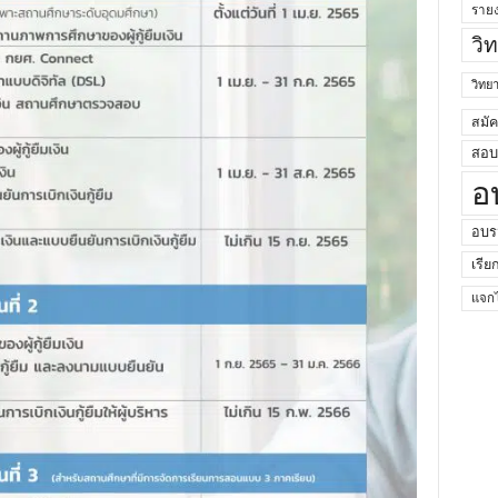
ราย
วิ
วิท
สมั
สอบค
อ
อบร
เรีย
แจกไ