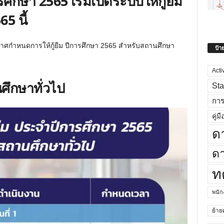
ศึกษา 2565 เริ่มเปิดระบบให้กู้ยืม
65 นี้
ระกาศกำหนดการให้กู้ยืม ปีการศึกษา 2565 สำหรับสถานศึกษา
ป้า
Acti
ึกษาทั่วไป
Sta
กา
คู่มื
ด
ดา
ท
พนั
ย้าย