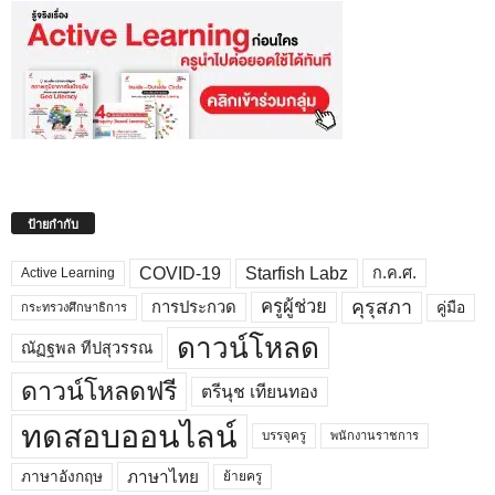
ป้ายกำกับ
COVID-19
Starfish Labz
ก.ค.ศ.
Active Learning
คุรุสภา
ครูผู้ช่วย
คู่มือ
การประกวด
กระทรวงศึกษาธิการ
ดาวน์โหลด
ณัฏฐพล ทีปสุวรรณ
ดาวน์โหลดฟรี
ตรีนุช เทียนทอง
ทดสอบออนไลน์
บรรจุครู
พนักงานราชการ
ภาษาไทย
ภาษาอังกฤษ
ย้ายครู