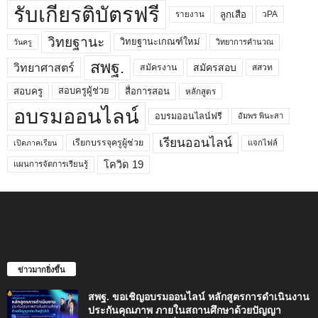
รับเกียรติบัตรฟรี
ลูกเสือ
วPA
รายงาน
วิทยฐานะ
วิทยฐานะเกณฑ์ใหม่
วิทยาการคำนวณ
วันครู
สพฐ.
วิทยาศาสตร์
สมัครสอบ
สมัครงาน
สสวท
สอบครูผู้ช่วย
สอบครู
สื่อการสอน
หลักสูตร
อบรมออนไลน์
อบรมออนไลน์ฟรี
อัมพร พินะสา
เรียนออนไลน์
เรียกบรรจุครูผู้ช่วย
แจกไฟล์
เปิดภาคเรียน
โควิด 19
แผนการจัดการเรียนรู้
ข่าวมากยิ่งขึ้น
สพฐ. ขอเชิญอบรมออนไลน์ หลักสูตรการดำเนินงาน
ประกันคุณภาพ ภายในสถานศึกษาด้วยปัญญา