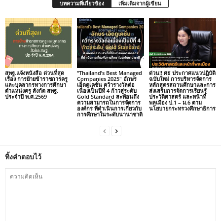
บทความที่เกี่ยวข้อง
เพิ่มเติมจากผู้เขียน
สพฐ.แจ้งหนังสือ ด่วนที่สุด
“Thailand’s Best Managed
ด่วน!! ศธ ประกาศแนวปฏิบัติ
เรื่อง การย้ายข้าราชการครู
Companies 2025″ อักษร
ฉบับใหม่ การบริหารจัดการ
และบุคลากรทางการศึกษา
เอ็ดดูเคชั่น คว้ารางวัลต่อ
หลักสูตรสถานศึกษาและการ
ตำแหน่งครู สังกัด สพฐ.
เนื่องเป็นปีที่ 4 ก้าวสู่ระดับ
ส่งเสริมการจัดการเรียนรู้
ประจำปี พ.ศ.2569
Gold Standard สะท้อนถึง
ประวัติศาสตร์ และหน้าที่
ความสามารถในการจัดการ
พลเมือง ป.1 – ม.6 ตาม
องค์กร ที่ดำเนินการเกี่ยวกับ
นโยบายกระทรวงศึกษาธิการ
การศึกษาในระดับนานาชาติ
ทิ้งคำตอบไว้