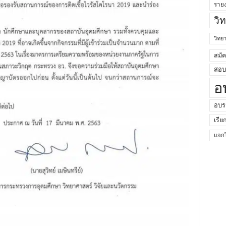
ราย
วิ
วิท
สมั
สอบค
อ
อบร
เรีย
แจกไ