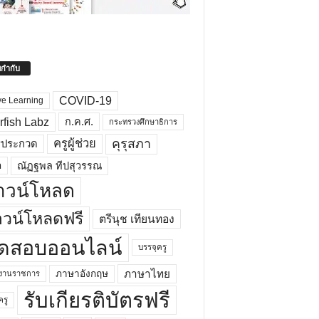
ยกำกับ
COVID-19
ve Learning
rfish Labz
ก.ค.ศ.
กระทรวงศึกษาธิการ
คุรุสภา
ครูผู้ช่วย
รประกวด
อ
ณัฏฐพล ทีปสุวรรณ
าวน์โหลด
วน์โหลดฟรี
ตรีนุช เทียนทอง
ดสอบออนไลน์
บรรจุครู
ภาษาไทย
ภาษาอังกฤษ
กงานราชการ
รับเกียรติบัตรฟรี
ครู