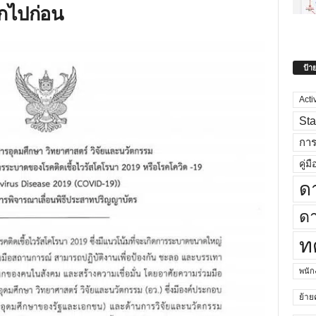
อกไปก่อน
ป้า
Acti
Sta
กา
คู่มื
ด
ดา
ท
พนั
ย้าย