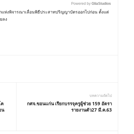
Powered by 
GliaStudios
กแห่งพิจารณาเลื่อนพิธีประสาทปริญญาบัตรออกไปก่อน ตั้งแต่
ายลง
M
u
t
e
บทความถัดไป
โค
กศจ.ขอนแก่น เรียกบรรจุครูผู้ช่วย 159 อัตรา
่อน
รายงานตัว27 มี.ค.63