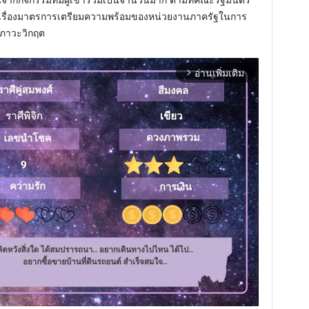
3 ในเรื่องมาตรการเตรียมความพร้อมของหน่วยงานภาครัฐในการ
ภาวะวิกฤต
อ่านเพิ่มเติม
arrow_forward_ios