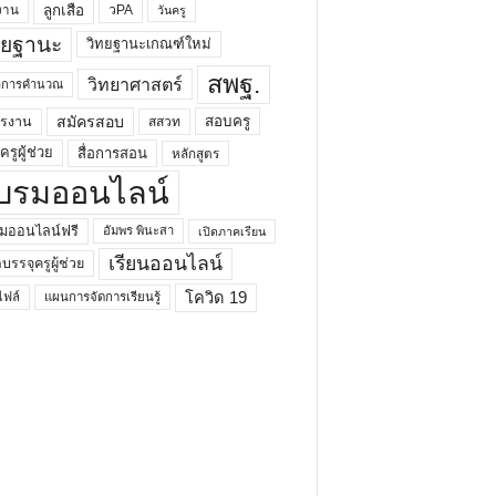
ลูกเสือ
วPA
งาน
วันครู
ทยฐานะ
วิทยฐานะเกณฑ์ใหม่
สพฐ.
วิทยาศาสตร์
ยาการคำนวณ
สมัครสอบ
สอบครู
ครงาน
สสวท
รูผู้ช่วย
สื่อการสอน
หลักสูตร
บรมออนไลน์
มออนไลน์ฟรี
อัมพร พินะสา
เปิดภาคเรียน
เรียนออนไลน์
กบรรจุครูผู้ช่วย
โควิด 19
ฟล์
แผนการจัดการเรียนรู้