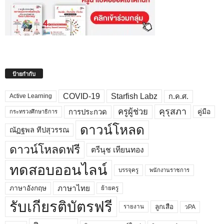
ป้ายกำกับ
COVID-19
Starfish Labz
ก.ค.ศ.
Active Learning
คุรุสภา
ครูผู้ช่วย
คู่มือ
การประกวด
กระทรวงศึกษาธิการ
ดาวน์โหลด
ณัฏฐพล ทีปสุวรรณ
ดาวน์โหลดฟรี
ตรีนุช เทียนทอง
ทดสอบออนไลน์
บรรจุครู
พนักงานราชการ
ภาษาไทย
ภาษาอังกฤษ
ย้ายครู
รับเกียรติบัตรฟรี
ลูกเสือ
วPA
รายงาน