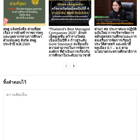
สพฐ.แจ้งหนังสือ ด่วนที่สุด
“Thailand’s Best Managed
ด่วน!! ศธ ประกาศแนวปฏิบัติ
เรื่อง การย้ายข้าราชการครู
Companies 2025″ อักษร
ฉบับใหม่ การบริหารจัดการ
และบุคลากรทางการศึกษา
เอ็ดดูเคชั่น คว้ารางวัลต่อ
หลักสูตรสถานศึกษาและการ
ตำแหน่งครู สังกัด สพฐ.
เนื่องเป็นปีที่ 4 ก้าวสู่ระดับ
ส่งเสริมการจัดการเรียนรู้
ประจำปี พ.ศ.2569
Gold Standard สะท้อนถึง
ประวัติศาสตร์ และหน้าที่
ความสามารถในการจัดการ
พลเมือง ป.1 – ม.6 ตาม
องค์กร ที่ดำเนินการเกี่ยวกับ
นโยบายกระทรวงศึกษาธิการ
การศึกษาในระดับนานาชาติ
ทิ้งคำตอบไว้