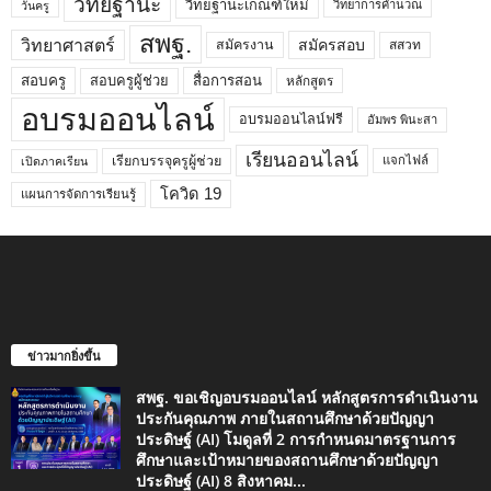
วิทยฐานะ
วิทยฐานะเกณฑ์ใหม่
วิทยาการคำนวณ
วันครู
สพฐ.
วิทยาศาสตร์
สมัครสอบ
สมัครงาน
สสวท
สอบครูผู้ช่วย
สอบครู
สื่อการสอน
หลักสูตร
อบรมออนไลน์
อบรมออนไลน์ฟรี
อัมพร พินะสา
เรียนออนไลน์
เรียกบรรจุครูผู้ช่วย
แจกไฟล์
เปิดภาคเรียน
โควิด 19
แผนการจัดการเรียนรู้
ข่าวมากยิ่งขึ้น
สพฐ. ขอเชิญอบรมออนไลน์ หลักสูตรการดำเนินงาน
ประกันคุณภาพ ภายในสถานศึกษาด้วยปัญญา
ประดิษฐ์ (AI) โมดูลที่ 2 การกำหนดมาตรฐานการ
ศึกษาและเป้าหมายของสถานศึกษาด้วยปัญญา
ประดิษฐ์ (AI) 8 สิงหาคม...