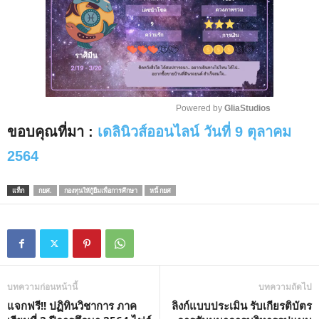
Powered by 
GliaStudios
ขอบคุณที่มา :
เดลินิวส์ออนไลน์ วันที่ 9 ตุลาคม
M
u
2564
t
e
แท็ก
กยศ.
กองทุนให้กู้ยืมเพื่อการศึกษา
หนี้ กยศ
บทความก่อนหน้านี้
บทความถัดไป
แจกฟรี!! ปฏิทินวิชาการ ภาค
ลิงก์แบบประเมิน รับเกียรติบัตร