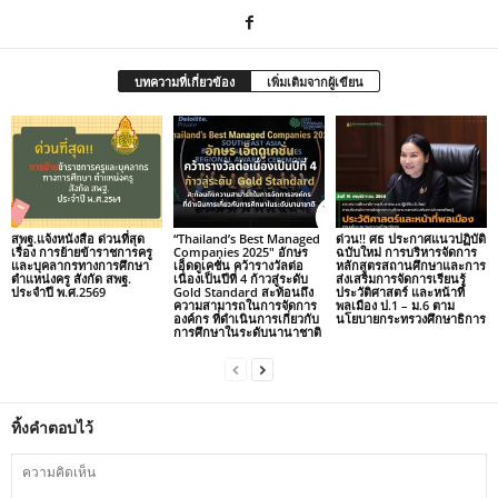
บทความที่เกี่ยวข้อง
เพิ่มเติมจากผู้เขียน
สพฐ.แจ้งหนังสือ ด่วนที่สุด
“Thailand’s Best Managed
ด่วน!! ศธ ประกาศแนวปฏิบัติ
เรื่อง การย้ายข้าราชการครู
Companies 2025″ อักษร
ฉบับใหม่ การบริหารจัดการ
และบุคลากรทางการศึกษา
เอ็ดดูเคชั่น คว้ารางวัลต่อ
หลักสูตรสถานศึกษาและการ
ตำแหน่งครู สังกัด สพฐ.
เนื่องเป็นปีที่ 4 ก้าวสู่ระดับ
ส่งเสริมการจัดการเรียนรู้
ประจำปี พ.ศ.2569
Gold Standard สะท้อนถึง
ประวัติศาสตร์ และหน้าที่
ความสามารถในการจัดการ
พลเมือง ป.1 – ม.6 ตาม
องค์กร ที่ดำเนินการเกี่ยวกับ
นโยบายกระทรวงศึกษาธิการ
การศึกษาในระดับนานาชาติ
ทิ้งคำตอบไว้