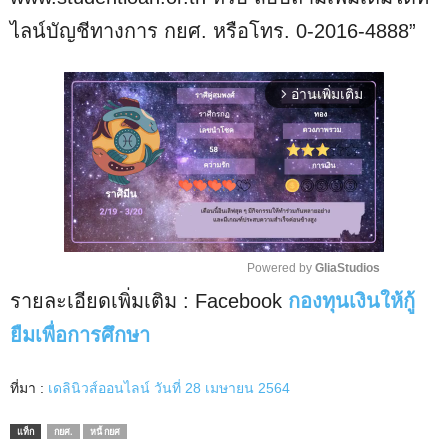
ไลน์บัญชีทางการ กยศ. หรือโทร. 0-2016-4888”
อ่านเพิ่มเติม
arrow_forward_ios
Powered by 
GliaStudios
รายละเอียดเพิ่มเติม : Facebook
กองทุนเงินให้กู้
M
u
ยืมเพื่อการศึกษา
t
e
ที่มา :
เดลินิวส์ออนไลน์ วันที่ 28 เมษายน 2564
แท็ก
กยศ.
หนี้ กยศ