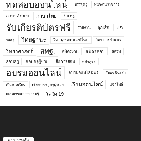
ทดสอบออนไลน์
บรรจุครู
พนักงานราชการ
ภาษาไทย
ภาษาอังกฤษ
ย้ายครู
รับเกียรติบัตรฟรี
ลูกเสือ
วPA
รายงาน
วิทยฐานะ
วิทยฐานะเกณฑ์ใหม่
วิทยาการคำนวณ
วันครู
สพฐ.
วิทยาศาสตร์
สมัครสอบ
สมัครงาน
สสวท
สอบครูผู้ช่วย
สอบครู
สื่อการสอน
หลักสูตร
อบรมออนไลน์
อบรมออนไลน์ฟรี
อัมพร พินะสา
เรียนออนไลน์
เรียกบรรจุครูผู้ช่วย
แจกไฟล์
เปิดภาคเรียน
โควิด 19
แผนการจัดการเรียนรู้
ข่าวมากยิ่งขึ้น