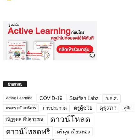
ป้ายกำกับ
COVID-19
Starfish Labz
ก.ค.ศ.
Active Learning
คุรุสภา
ครูผู้ช่วย
คู่มือ
การประกวด
กระทรวงศึกษาธิการ
ดาวน์โหลด
ณัฏฐพล ทีปสุวรรณ
ดาวน์โหลดฟรี
ตรีนุช เทียนทอง