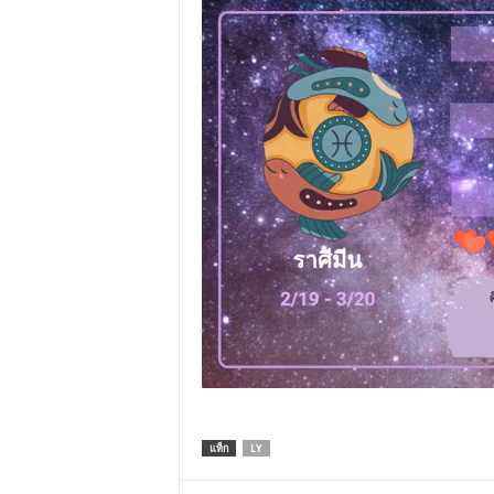
แท็ก
LY