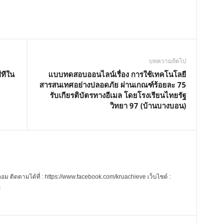
u
t
e
บทความถัดไป
ีทีใน
แบบทดสอบออนไลน์เรื่อง การใช้เทคโนโลยี
สารสนเทศอย่างปลอดภัย ผ่านเกณฑ์ร้อยละ 75
รับเกียรติบัตรทางอีเมล โดยโรงเรียนไทยรัฐ
วิทยา 97 (บ้านบางบอน)
 ติดตามได้ที่ : https://www.facebook.com/kruachieve เว็บไซต์ :
m