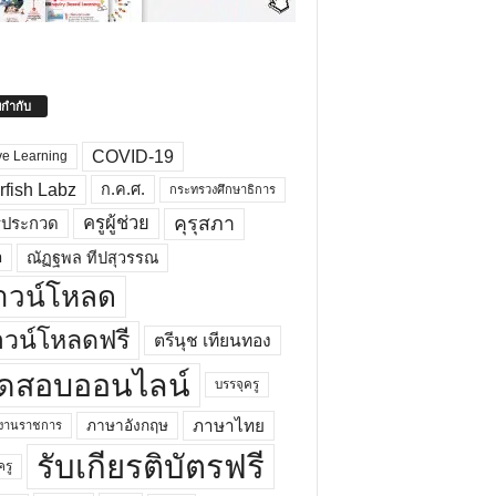
ยกำกับ
COVID-19
ve Learning
rfish Labz
ก.ค.ศ.
กระทรวงศึกษาธิการ
คุรุสภา
ครูผู้ช่วย
รประกวด
อ
ณัฏฐพล ทีปสุวรรณ
าวน์โหลด
วน์โหลดฟรี
ตรีนุช เทียนทอง
ดสอบออนไลน์
บรรจุครู
ภาษาไทย
ภาษาอังกฤษ
กงานราชการ
รับเกียรติบัตรฟรี
ครู