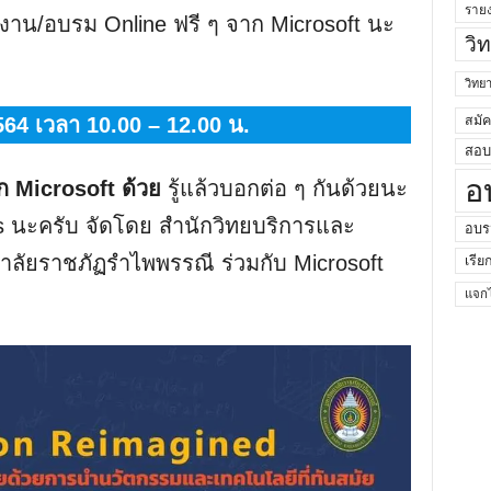
ราย
ช้งาน/อบรม Online ฟรี ๆ จาก Microsoft นะ
วิ
วิท
สมั
564 เวลา 10.00 – 12.00 น.
สอบค
อ
 Microsoft ด้วย
รู้แล้วบอกต่อ ๆ กันด้วยนะ
ms นะครับ จัดโดย สำนักวิทยบริการและ
อบร
ลัยราชภัฏรำไพพรรณี ร่วมกับ Microsoft
เรีย
แจกไ