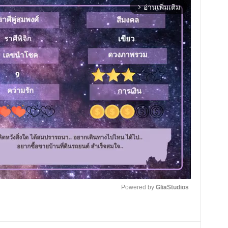
อ่านเพิ่มเติม
arrow_forward_ios
Powered by 
GliaStudios
M