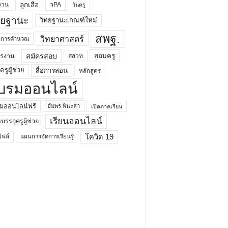
ลูกเสือ
วPA
งาน
วันครู
ทยฐานะ
วิทยฐานะเกณฑ์ใหม่
สพฐ.
วิทยาศาสตร์
ยาการคำนวณ
สมัครสอบ
สอบครู
ครงาน
สสวท
รูผู้ช่วย
สื่อการสอน
หลักสูตร
บรมออนไลน์
มออนไลน์ฟรี
อัมพร พินะสา
เปิดภาคเรียน
เรียนออนไลน์
กบรรจุครูผู้ช่วย
โควิด 19
ฟล์
แผนการจัดการเรียนรู้