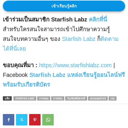
เข้าเรียนรู้คลิก
เข้าร่วมเป็นสมาชิก Starfish Labz
คลิกที่นี่
สำหรับใครสนใจสามารถเข้าไปศึกษาความรู้
สนใจบทความอื่นๆ ของ
Starfish Labz
ก็
ติดตาม
ได้ที่นี่เลย
ขอบคุณที่มา :
https://www.starfishlabz.com
|
Facebook
Starfish Labz แหล่งเรียนรู้ออนไลน์ฟรี
พร้อมรับเกียรติบัตร
แท็ก
STARFISH LABZ
การสอน
การสอบ
รับเกียรติบัตรฟรี
อบรมออนไลน์
เกม