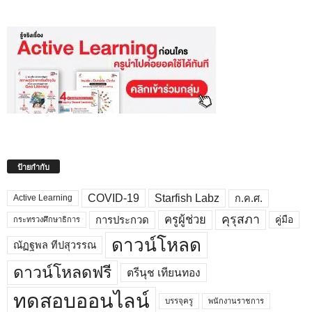
ป้ายกำกับ
COVID-19
Starfish Labz
ก.ค.ศ.
Active Learning
คุรุสภา
ครูผู้ช่วย
คู่มือ
การประกวด
กระทรวงศึกษาธิการ
ดาวน์โหลด
ณัฏฐพล ทีปสุวรรณ
ดาวน์โหลดฟรี
ตรีนุช เทียนทอง
ทดสอบออนไลน์
บรรจุครู
พนักงานราชการ