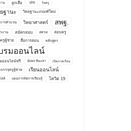
ลูกเสือ
วPA
งาน
วันครู
ทยฐานะ
วิทยฐานะเกณฑ์ใหม่
สพฐ.
วิทยาศาสตร์
ยาการคำนวณ
สมัครสอบ
สอบครู
ครงาน
สสวท
รูผู้ช่วย
สื่อการสอน
หลักสูตร
บรมออนไลน์
มออนไลน์ฟรี
อัมพร พินะสา
เปิดภาคเรียน
เรียนออนไลน์
กบรรจุครูผู้ช่วย
โควิด 19
ฟล์
แผนการจัดการเรียนรู้