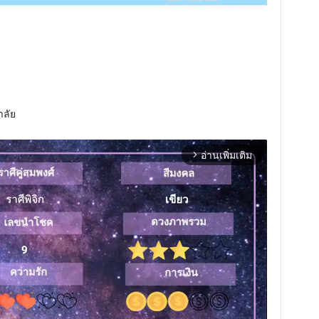
าลัย
อ่านเพิ่มเติม
arrow_forward_ios