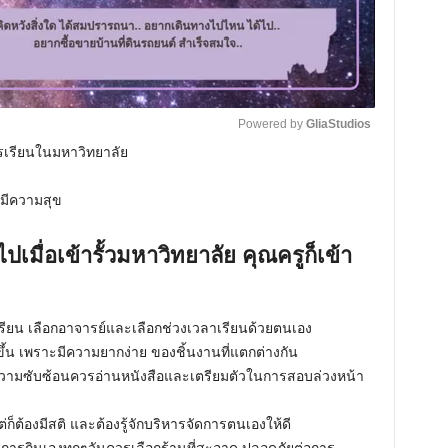
Powered by 
GliaStudios
การเรียนในมหาวิทยาลัย
M
้มีความสุข
u
t
นไปเมื่อเข้ารั้วมหาวิทยาลัย คุณครูก็เข้า
e
ยน เลือกอาจารย์และเลือกช่วงเวลาเรียนด้วยตนเอง
น เพราะมีความยากง่าย ของชิ้นงานที่แตกต่างกัน
ความซับซ้อนควรอ่านหนังสือและเตรียมตัวในการสอบล่วงหน้า
่ก็ต้องมีสติ และต้องรู้จักบริหารจัดการตนเองให้ดี
การกินเองทุกๆวันควรเลือกร้านที่สะอาด ปลอดภัยต่อการ