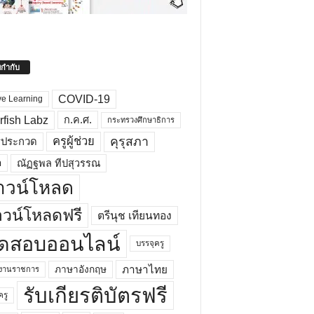
ยกำกับ
COVID-19
ve Learning
rfish Labz
ก.ค.ศ.
กระทรวงศึกษาธิการ
คุรุสภา
ครูผู้ช่วย
รประกวด
อ
ณัฏฐพล ทีปสุวรรณ
าวน์โหลด
วน์โหลดฟรี
ตรีนุช เทียนทอง
ดสอบออนไลน์
บรรจุครู
ภาษาไทย
ภาษาอังกฤษ
กงานราชการ
รับเกียรติบัตรฟรี
ครู