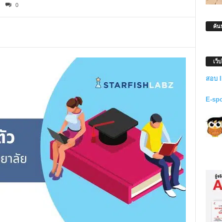
0
ค้น
เว็
สอบ 
E-sp