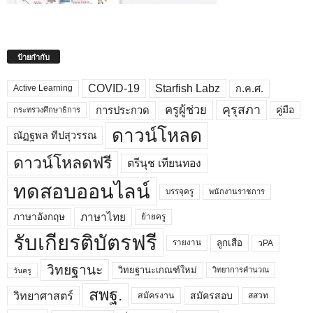
ป้ายกำกับ
COVID-19
Starfish Labz
ก.ค.ศ.
Active Learning
คุรุสภา
ครูผู้ช่วย
คู่มือ
การประกวด
กระทรวงศึกษาธิการ
ดาวน์โหลด
ณัฏฐพล ทีปสุวรรณ
ดาวน์โหลดฟรี
ตรีนุช เทียนทอง
ทดสอบออนไลน์
บรรจุครู
พนักงานราชการ
ภาษาไทย
ภาษาอังกฤษ
ย้ายครู
รับเกียรติบัตรฟรี
ลูกเสือ
วPA
รายงาน
วิทยฐานะ
วิทยฐานะเกณฑ์ใหม่
วิทยาการคำนวณ
วันครู
สพฐ.
วิทยาศาสตร์
สมัครสอบ
สมัครงาน
สสวท