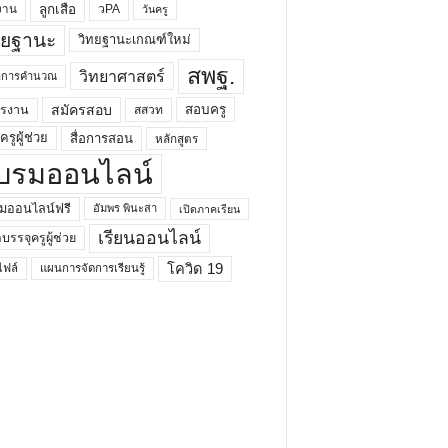
ลูกเสือ
วPA
งาน
วันครู
ทยฐานะ
วิทยฐานะเกณฑ์ใหม่
สพฐ.
วิทยาศาสตร์
ยาการคำนวณ
สมัครสอบ
สอบครู
ครงาน
สสวท
รูผู้ช่วย
สื่อการสอน
หลักสูตร
บรมออนไลน์
มออนไลน์ฟรี
อัมพร พินะสา
เปิดภาคเรียน
เรียนออนไลน์
กบรรจุครูผู้ช่วย
โควิด 19
ฟล์
แผนการจัดการเรียนรู้