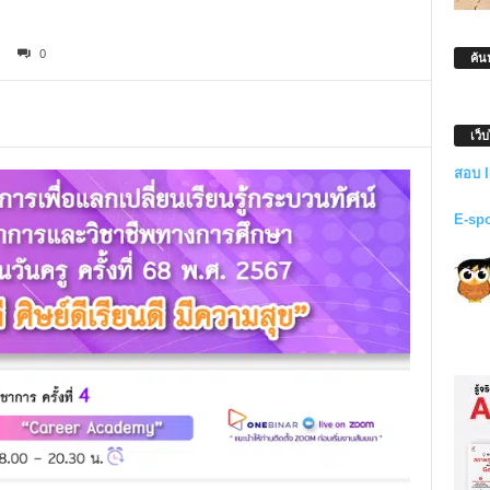
0
ค้น
เว็
สอบ 
E-sp