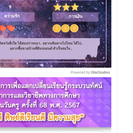
Powered by 
GliaStudios
M
u
t
e