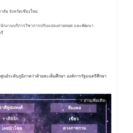
าลัย จังหวัดเชียงใหม่
ยสำนักงานบริการวิชาการปรับแปลงถ่ายทอด และพัฒนา
รี
ศูนย์ระดับภูมิภาคว่าด้วยสะเต็มศึกษา องค์การรัฐมนตรีศึกษา
อ่านเพิ่มเติม
arrow_forward_ios