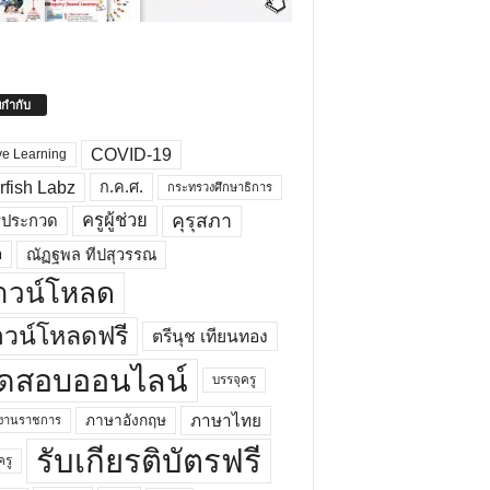
ยกำกับ
COVID-19
ve Learning
rfish Labz
ก.ค.ศ.
กระทรวงศึกษาธิการ
คุรุสภา
ครูผู้ช่วย
รประกวด
อ
ณัฏฐพล ทีปสุวรรณ
าวน์โหลด
วน์โหลดฟรี
ตรีนุช เทียนทอง
ดสอบออนไลน์
บรรจุครู
ภาษาไทย
ภาษาอังกฤษ
กงานราชการ
รับเกียรติบัตรฟรี
ครู