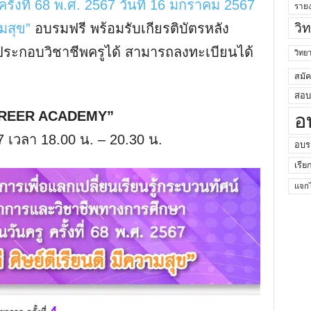
ั้งที่ 68 พ.ศ. 2567 วันที่ 16 มกราคม 2567
ราย
ามสุข”
อบรมฟรี พร้อมรับเกียรติบัตรหลัง
วิ
ะกอบวิชาชีพครูได้ สามารถลงทะเบียนได้
วิท
สมั
สอบค
ง “CAREER ACADEMY”
อ
7 เวลา 18.00 น. – 20.30 น.
อบร
เรีย
แจกไ