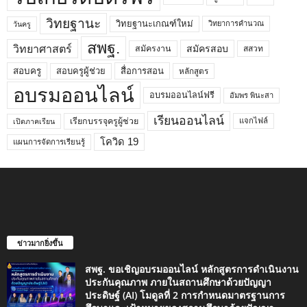
วิทยฐานะ
วิทยฐานะเกณฑ์ใหม่
วิทยาการคำนวณ
วันครู
สพฐ.
วิทยาศาสตร์
สมัครสอบ
สมัครงาน
สสวท
สอบครูผู้ช่วย
สอบครู
สื่อการสอน
หลักสูตร
อบรมออนไลน์
อบรมออนไลน์ฟรี
อัมพร พินะสา
เรียนออนไลน์
เรียกบรรจุครูผู้ช่วย
แจกไฟล์
เปิดภาคเรียน
โควิด 19
แผนการจัดการเรียนรู้
ข่าวมากยิ่งขึ้น
สพฐ. ขอเชิญอบรมออนไลน์ หลักสูตรการดำเนินงาน
ประกันคุณภาพ ภายในสถานศึกษาด้วยปัญญา
ประดิษฐ์ (AI) โมดูลที่ 2 การกำหนดมาตรฐานการ