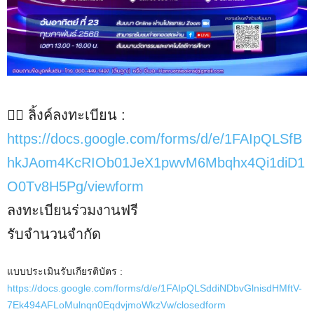
✍🏻 ลิ้งค์ลงทะเบียน :
https://docs.google.com/forms/d/e/1FAIpQLSfB
hkJAom4KcRIOb01JeX1pwvM6Mbqhx4Qi1diD1
O0Tv8H5Pg/viewform
ลงทะเบียนร่วมงานฟรี
รับจำนวนจำกัด
แบบประเมินรับเกียรติบัตร :
https://docs.google.com/forms/d/e/1FAIpQLSddiNDbvGlnisdHMftV-
7Ek494AFLoMulnqn0EqdvjmoWkzVw/closedform