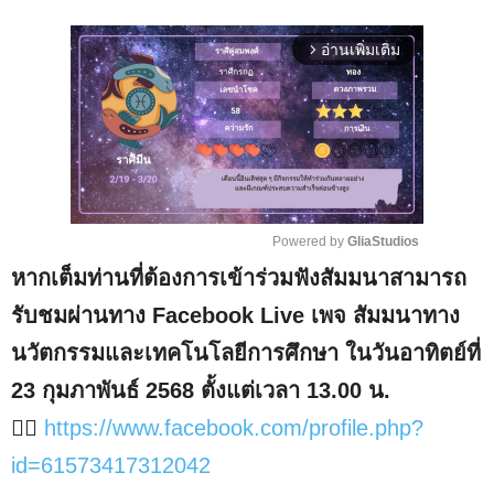
อ่านเพิ่มเติม
arrow_forward_ios
Powered by 
GliaStudios
หากเต็มท่านที่ต้องการเข้าร่วมฟังสัมมนาสามารถ
M
u
รับชมผ่านทาง Facebook Live เพจ สัมมนาทาง
t
นวัตกรรมและเทคโนโลยีการศึกษา ในวันอาทิตย์ที่
e
23 กุมภาพันธ์ 2568 ตั้งแต่เวลา 13.00 น.
✍🏻
https://www.facebook.com/profile.php?
id=61573417312042