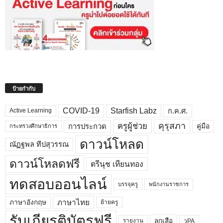
ป้ายกำกับ
COVID-19
Starfish Labz
ก.ค.ศ.
Active Learning
คุรุสภา
ครูผู้ช่วย
คู่มือ
การประกวด
กระทรวงศึกษาธิการ
ดาวน์โหลด
ณัฏฐพล ทีปสุวรรณ
ดาวน์โหลดฟรี
ตรีนุช เทียนทอง
ทดสอบออนไลน์
บรรจุครู
พนักงานราชการ
ภาษาไทย
ภาษาอังกฤษ
ย้ายครู
รับเกียรติบัตรฟรี
ลูกเสือ
วPA
รายงาน