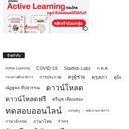
ป้ายกำกับ
COVID-19
Starfish Labz
ก.ค.ศ.
Active Learning
คุรุสภา
ครูผู้ช่วย
คู่มือ
การประกวด
กระทรวงศึกษาธิการ
ดาวน์โหลด
ณัฏฐพล ทีปสุวรรณ
ดาวน์โหลดฟรี
ตรีนุช เทียนทอง
ทดสอบออนไลน์
บรรจุครู
พนักงานราชการ
ภาษาไทย
ภาษาอังกฤษ
ย้ายครู