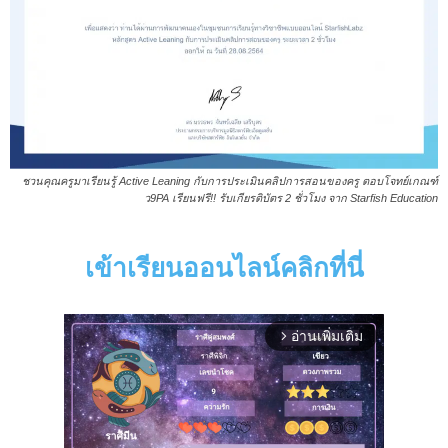
ชวนคุณครูมาเรียนรู้ Active Leaning กับการประเมินคลิปการสอนของครู ตอบโจทย์เกณฑ์
ว9PA เรียนฟรี!! รับเกียรติบัตร 2 ชั่วโมง จาก Starfish Education
เข้าเรียนออนไลน์คลิกที่นี่
อ่านเพิ่มเติม
arrow_forward_ios