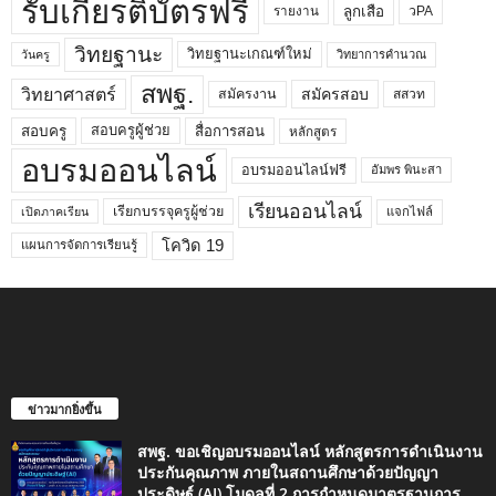
รับเกียรติบัตรฟรี
ลูกเสือ
วPA
รายงาน
วิทยฐานะ
วิทยฐานะเกณฑ์ใหม่
วิทยาการคำนวณ
วันครู
สพฐ.
วิทยาศาสตร์
สมัครสอบ
สมัครงาน
สสวท
สอบครูผู้ช่วย
สอบครู
สื่อการสอน
หลักสูตร
อบรมออนไลน์
อบรมออนไลน์ฟรี
อัมพร พินะสา
เรียนออนไลน์
เรียกบรรจุครูผู้ช่วย
แจกไฟล์
เปิดภาคเรียน
โควิด 19
แผนการจัดการเรียนรู้
ข่าวมากยิ่งขึ้น
สพฐ. ขอเชิญอบรมออนไลน์ หลักสูตรการดำเนินงาน
ประกันคุณภาพ ภายในสถานศึกษาด้วยปัญญา
ประดิษฐ์ (AI) โมดูลที่ 2 การกำหนดมาตรฐานการ