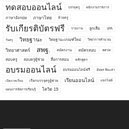
ทดสอบออนไลน์
บรรจุครู
พนักงานราชการ
ภาษาไทย
ภาษาอังกฤษ
ย้ายครู
รับเกียรติบัตรฟรี
ลูกเสือ
วPA
รายงาน
วิทยฐานะ
วิทยฐานะเกณฑ์ใหม่
วิทยาการคำนวณ
วันครู
สพฐ.
วิทยาศาสตร์
สมัครสอบ
สมัครงาน
สสวท
สอบครูผู้ช่วย
สอบครู
สื่อการสอน
หลักสูตร
อบรมออนไลน์
อบรมออนไลน์ฟรี
อัมพร พินะสา
เรียนออนไลน์
เรียกบรรจุครูผู้ช่วย
แจกไฟล์
เปิดภาคเรียน
โควิด 19
แผนการจัดการเรียนรู้