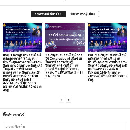
บทความที่เกี่ยวข้อง
เพิ่มเติมจากผู้เขียน
สพฐ. ขอเชิญอบรมออนไลน์
ขอเชิญอบรมออนไลน์ การ
สพฐ. ขอเชิญอบรมออนไลน์
หลักสูตรการดำเนินงาน
ใช้ Generative AI เพื่อช่วย
หลักสูตรการดำเนินงาน
ประกันคุณภาพ ภายในสถาน
ในการจัดการเรียนรู้
ประกันคุณภาพ ภายในสถาน
ศึกษาด้วยปัญญาประดิษฐ์ (AI)
วิทยาศาสตร์ รุ่นที่ 3 ผ่าน
ศึกษาด้วยปัญญาประดิษฐ์ (AI)
โมดูลที่ 2 การกำหนด
เกณฑ์ รับเกียรติบัตรจาก
ทุกวันเสาร์ตลอดเดือน
มาตรฐานการศึกษาและเป้า
สสวท. (วันที่รับสมัคร 3 – 31
สิงหาคม 2569 ผู้ผ่านการ
หมายของสถานศึกษาด้วย
ส.ค. 2569)
อบรมจะได้รับเกียรติบัตรจาก
ปัญญาประดิษฐ์ (AI) 8
สพฐ.
สิงหาคม 2569 ผู้ผ่านการ
อบรมจะได้รับเกียรติบัตรจาก
สพฐ.
ทิ้งคำตอบไว้