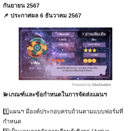
กันยายน 2567
📌 ประกาศผล 6 ธันวาคม 2567
อ่านเพิ่มเติม
arrow_forward_ios
Powered by 
GliaStudios
💫เกณฑ์และข้อกำหนดในการจัดส่งแผนฯ
M
u
t
1️⃣แผนฯ มีองค์ประกอบครบถ้วนตามแบบฟอร์มที่
e
กำหนด