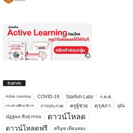
ป้ายกำกับ
COVID-19
Starfish Labz
ก.ค.ศ.
Active Learning
คุรุสภา
ครูผู้ช่วย
คู่มือ
การประกวด
กระทรวงศึกษาธิการ
ดาวน์โหลด
ณัฏฐพล ทีปสุวรรณ
ดาวน์โหลดฟรี
ตรีนุช เทียนทอง