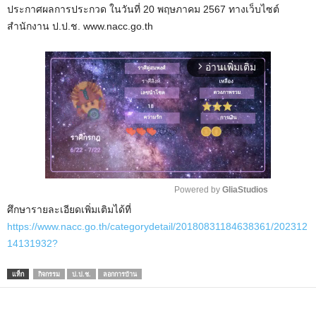
ประกาศผลการประกวด ในวันที่ 20 พฤษภาคม 2567 ทางเว็บไซต์
สำนักงาน ป.ป.ช. www.nacc.go.th
อ่านเพิ่มเติม
arrow_forward_ios
Powered by 
GliaStudios
ศึกษารายละเอียดเพิ่มเติมได้ที่
M
https://www.nacc.go.th/categorydetail/20180831184638361/202312
u
14131932?
t
e
แท็ก
กิจกรรม
ป.ป.ช.
ลอกการบ้าน