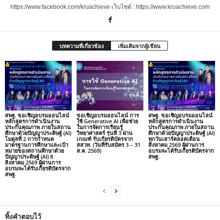
https://www.facebook.com/kruachieve เว็บไซต์ : https://www.kruachieve.com
บทความที่เกี่ยวข้อง
เพิ่มเติมจากผู้เขียน
สพฐ. ขอเชิญอบรมออนไลน์
ขอเชิญอบรมออนไลน์ การ
สพฐ. ขอเชิญอบรมออนไลน์
หลักสูตรการดำเนินงาน
ใช้ Generative AI เพื่อช่วย
หลักสูตรการดำเนินงาน
ประกันคุณภาพ ภายในสถาน
ในการจัดการเรียนรู้
ประกันคุณภาพ ภายในสถาน
ศึกษาด้วยปัญญาประดิษฐ์ (AI)
วิทยาศาสตร์ รุ่นที่ 3 ผ่าน
ศึกษาด้วยปัญญาประดิษฐ์ (AI)
โมดูลที่ 2 การกำหนด
เกณฑ์ รับเกียรติบัตรจาก
ทุกวันเสาร์ตลอดเดือน
มาตรฐานการศึกษาและเป้า
สสวท. (วันที่รับสมัคร 3 – 31
สิงหาคม 2569 ผู้ผ่านการ
หมายของสถานศึกษาด้วย
ส.ค. 2569)
อบรมจะได้รับเกียรติบัตรจาก
ปัญญาประดิษฐ์ (AI) 8
สพฐ.
สิงหาคม 2569 ผู้ผ่านการ
อบรมจะได้รับเกียรติบัตรจาก
สพฐ.
ทิ้งคำตอบไว้