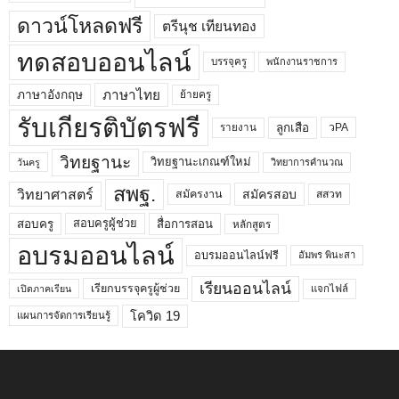
ดาวน์โหลดฟรี
ตรีนุช เทียนทอง
ทดสอบออนไลน์
บรรจุครู
พนักงานราชการ
ภาษาไทย
ภาษาอังกฤษ
ย้ายครู
รับเกียรติบัตรฟรี
ลูกเสือ
วPA
รายงาน
วิทยฐานะ
วิทยฐานะเกณฑ์ใหม่
วิทยาการคำนวณ
วันครู
สพฐ.
วิทยาศาสตร์
สมัครสอบ
สมัครงาน
สสวท
สอบครูผู้ช่วย
สอบครู
สื่อการสอน
หลักสูตร
อบรมออนไลน์
อบรมออนไลน์ฟรี
อัมพร พินะสา
เรียนออนไลน์
เรียกบรรจุครูผู้ช่วย
แจกไฟล์
เปิดภาคเรียน
โควิด 19
แผนการจัดการเรียนรู้