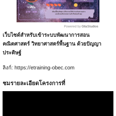
Powered by 
GliaStudios
เว็บไซด์สำหรับเข้าระบบพัฒนาการสอน
M
u
คณิตศาสตร์ วิทยาศาสตร์พื้นฐาน ด้วยปัญญา
t
ประดิษฐ์
e
ลิงก์: https://etraining-obec.com
ชมรายละเอียดโครงการที่