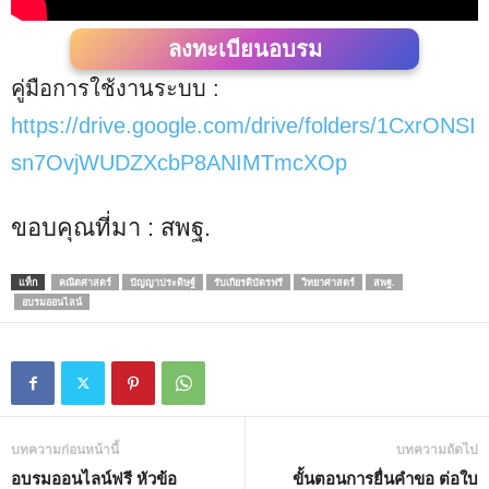
ลงทะเบียนอบรม
คู่มือการใช้งานระบบ :
https://drive.google.com/drive/folders/1CxrONSI
sn7OvjWUDZXcbP8ANIMTmcXOp
ขอบคุณที่มา : สพฐ.
แท็ก
คณิตศาสตร์
ปัญญาประดิษฐ์
รับเกียรติบัตรฟรี
วิทยาศาสตร์
สพฐ.
อบรมออนไลน์
บทความก่อนหน้านี้
บทความถัดไป
อบรมออนไลน์ฟรี หัวข้อ
ขั้นตอนการยื่นคำขอ ต่อใบ