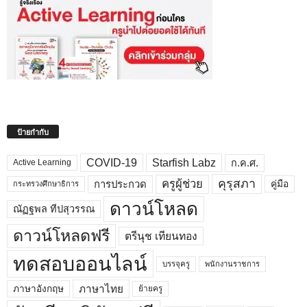
ป้ายกำกับ
COVID-19
Starfish Labz
ก.ค.ศ.
Active Learning
คุรุสภา
ครูผู้ช่วย
คู่มือ
การประกวด
กระทรวงศึกษาธิการ
ดาวน์โหลด
ณัฏฐพล ทีปสุวรรณ
ดาวน์โหลดฟรี
ตรีนุช เทียนทอง
ทดสอบออนไลน์
บรรจุครู
พนักงานราชการ
ภาษาไทย
ภาษาอังกฤษ
ย้ายครู