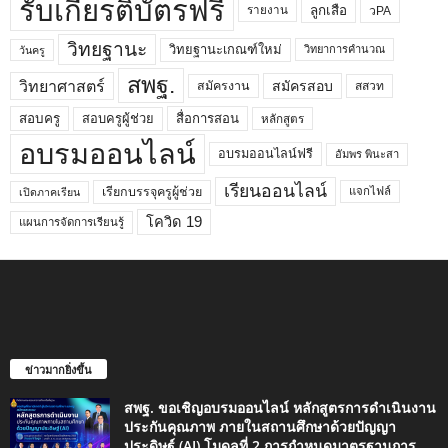
รับเกียรติบัตรฟรี
ลูกเสือ
วPA
รายงาน
วิทยฐานะ
วิทยฐานะเกณฑ์ใหม่
วิทยาการคำนวณ
วันครู
สพฐ.
วิทยาศาสตร์
สมัครสอบ
สมัครงาน
สสวท
สอบครูผู้ช่วย
สอบครู
สื่อการสอน
หลักสูตร
อบรมออนไลน์
อบรมออนไลน์ฟรี
อัมพร พินะสา
เรียนออนไลน์
เรียกบรรจุครูผู้ช่วย
แจกไฟล์
เปิดภาคเรียน
โควิด 19
แผนการจัดการเรียนรู้
ข่าวมากยิ่งขึ้น
สพฐ. ขอเชิญอบรมออนไลน์ หลักสูตรการดำเนินงาน
ประกันคุณภาพ ภายในสถานศึกษาด้วยปัญญา
ประดิษฐ์ (AI) โมดูลที่ 2 การกำหนดมาตรฐานการ