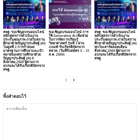
สพฐ. ขอเชิญอบรมออนไลน์
ขอเชิญอบรมออนไลน์ การ
สพฐ. ขอเชิญอบรมออนไลน์
หลักสูตรการดำเนินงาน
ใช้ Generative AI เพื่อช่วย
หลักสูตรการดำเนินงาน
ประกันคุณภาพ ภายในสถาน
ในการจัดการเรียนรู้
ประกันคุณภาพ ภายในสถาน
ศึกษาด้วยปัญญาประดิษฐ์ (AI)
วิทยาศาสตร์ รุ่นที่ 3 ผ่าน
ศึกษาด้วยปัญญาประดิษฐ์ (AI)
โมดูลที่ 2 การกำหนด
เกณฑ์ รับเกียรติบัตรจาก
ทุกวันเสาร์ตลอดเดือน
มาตรฐานการศึกษาและเป้า
สสวท. (วันที่รับสมัคร 3 – 31
สิงหาคม 2569 ผู้ผ่านการ
หมายของสถานศึกษาด้วย
ส.ค. 2569)
อบรมจะได้รับเกียรติบัตรจาก
ปัญญาประดิษฐ์ (AI) 8
สพฐ.
สิงหาคม 2569 ผู้ผ่านการ
อบรมจะได้รับเกียรติบัตรจาก
สพฐ.
ทิ้งคำตอบไว้