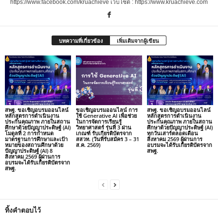
https://www.facebook.com/kruachieve เว็บไซต์ : https://www.kruachieve.com
บทความที่เกี่ยวข้อง
เพิ่มเติมจากผู้เขียน
สพฐ. ขอเชิญอบรมออนไลน์
ขอเชิญอบรมออนไลน์ การ
สพฐ. ขอเชิญอบรมออนไลน์
หลักสูตรการดำเนินงาน
ใช้ Generative AI เพื่อช่วย
หลักสูตรการดำเนินงาน
ประกันคุณภาพ ภายในสถาน
ในการจัดการเรียนรู้
ประกันคุณภาพ ภายในสถาน
ศึกษาด้วยปัญญาประดิษฐ์ (AI)
วิทยาศาสตร์ รุ่นที่ 3 ผ่าน
ศึกษาด้วยปัญญาประดิษฐ์ (AI)
โมดูลที่ 2 การกำหนด
เกณฑ์ รับเกียรติบัตรจาก
ทุกวันเสาร์ตลอดเดือน
มาตรฐานการศึกษาและเป้า
สสวท. (วันที่รับสมัคร 3 – 31
สิงหาคม 2569 ผู้ผ่านการ
หมายของสถานศึกษาด้วย
ส.ค. 2569)
อบรมจะได้รับเกียรติบัตรจาก
ปัญญาประดิษฐ์ (AI) 8
สพฐ.
สิงหาคม 2569 ผู้ผ่านการ
อบรมจะได้รับเกียรติบัตรจาก
สพฐ.
ทิ้งคำตอบไว้