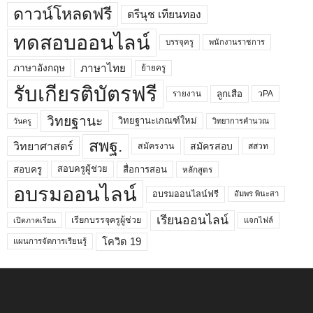
ดาวน์โหลดฟรี
ตรีนุช เทียนทอง
ทดสอบออนไลน์
บรรจุครู
พนักงานราชการ
ภาษาไทย
ภาษาอังกฤษ
ย้ายครู
รับเกียรติบัตรฟรี
ลูกเสือ
วPA
รายงาน
วิทยฐานะ
วิทยฐานะเกณฑ์ใหม่
วิทยาการคำนวณ
วันครู
สพฐ.
วิทยาศาสตร์
สมัครสอบ
สมัครงาน
สสวท
สอบครูผู้ช่วย
สอบครู
สื่อการสอน
หลักสูตร
อบรมออนไลน์
อบรมออนไลน์ฟรี
อัมพร พินะสา
เรียนออนไลน์
เรียกบรรจุครูผู้ช่วย
แจกไฟล์
เปิดภาคเรียน
โควิด 19
แผนการจัดการเรียนรู้