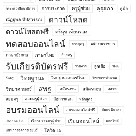
คุรุสภา
ครูผู้ช่วย
คู่มือ
การประกวด
กระทรวงศึกษาธิการ
ดาวน์โหลด
ณัฏฐพล ทีปสุวรรณ
ดาวน์โหลดฟรี
ตรีนุช เทียนทอง
ทดสอบออนไลน์
บรรจุครู
พนักงานราชการ
ภาษาไทย
ภาษาอังกฤษ
ย้ายครู
รับเกียรติบัตรฟรี
ลูกเสือ
วPA
รายงาน
วิทยฐานะ
วิทยฐานะเกณฑ์ใหม่
วิทยาการคำนวณ
วันครู
สพฐ.
วิทยาศาสตร์
สมัครสอบ
สมัครงาน
สสวท
สอบครูผู้ช่วย
สอบครู
สื่อการสอน
หลักสูตร
อบรมออนไลน์
อบรมออนไลน์ฟรี
อัมพร พินะสา
เรียนออนไลน์
เรียกบรรจุครูผู้ช่วย
แจกไฟล์
เปิดภาคเรียน
โควิด 19
แผนการจัดการเรียนรู้