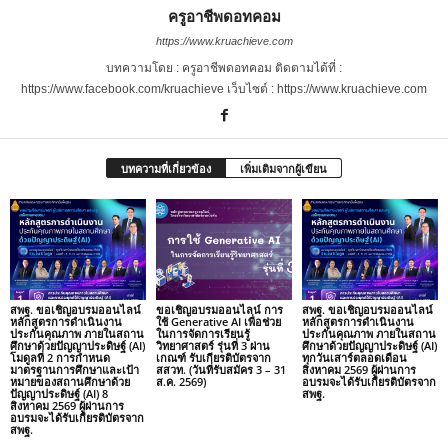
ครูอาชีพดอทคอม
https://www.kruachieve.com
บทความโดย : ครูอาชีพดอทคอม ติดตามได้ที่ :
https://www.facebook.com/kruachieve เว็บไซต์ : https://www.kruachieve.com
บทความที่เกี่ยวข้อง
เพิ่มเติมจากผู้เขียน
สพฐ. ขอเชิญอบรมออนไลน์
ขอเชิญอบรมออนไลน์ การ
สพฐ. ขอเชิญอบรมออนไลน์
หลักสูตรการดำเนินงาน
ใช้ Generative AI เพื่อช่วย
หลักสูตรการดำเนินงาน
ประกันคุณภาพ ภายในสถาน
ในการจัดการเรียนรู้
ประกันคุณภาพ ภายในสถาน
ศึกษาด้วยปัญญาประดิษฐ์ (AI)
วิทยาศาสตร์ รุ่นที่ 3 ผ่าน
ศึกษาด้วยปัญญาประดิษฐ์ (AI)
โมดูลที่ 2 การกำหนด
เกณฑ์ รับเกียรติบัตรจาก
ทุกวันเสาร์ตลอดเดือน
มาตรฐานการศึกษาและเป้า
สสวท. (วันที่รับสมัคร 3 – 31
สิงหาคม 2569 ผู้ผ่านการ
หมายของสถานศึกษาด้วย
ส.ค. 2569)
อบรมจะได้รับเกียรติบัตรจาก
ปัญญาประดิษฐ์ (AI) 8
สพฐ.
สิงหาคม 2569 ผู้ผ่านการ
อบรมจะได้รับเกียรติบัตรจาก
สพฐ.