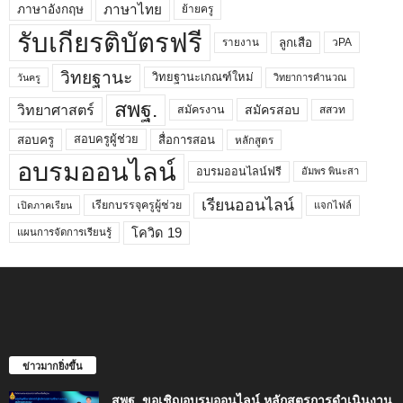
ภาษาไทย
ภาษาอังกฤษ
ย้ายครู
รับเกียรติบัตรฟรี
ลูกเสือ
วPA
รายงาน
วิทยฐานะ
วิทยฐานะเกณฑ์ใหม่
วิทยาการคำนวณ
วันครู
สพฐ.
วิทยาศาสตร์
สมัครสอบ
สมัครงาน
สสวท
สอบครูผู้ช่วย
สอบครู
สื่อการสอน
หลักสูตร
อบรมออนไลน์
อบรมออนไลน์ฟรี
อัมพร พินะสา
เรียนออนไลน์
เรียกบรรจุครูผู้ช่วย
แจกไฟล์
เปิดภาคเรียน
โควิด 19
แผนการจัดการเรียนรู้
ข่าวมากยิ่งขึ้น
สพฐ. ขอเชิญอบรมออนไลน์ หลักสูตรการดำเนินงาน