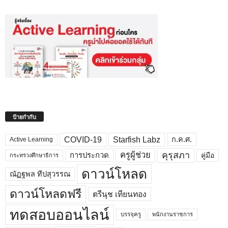
ป้ายกำกับ
COVID-19
Starfish Labz
ก.ค.ศ.
Active Learning
คุรุสภา
ครูผู้ช่วย
คู่มือ
การประกวด
กระทรวงศึกษาธิการ
ดาวน์โหลด
ณัฏฐพล ทีปสุวรรณ
ดาวน์โหลดฟรี
ตรีนุช เทียนทอง
ทดสอบออนไลน์
บรรจุครู
พนักงานราชการ