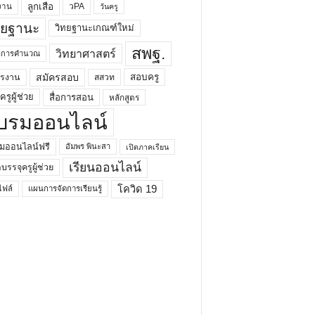
ลูกเสือ
วPA
งาน
วันครู
ทยฐานะ
วิทยฐานะเกณฑ์ใหม่
สพฐ.
วิทยาศาสตร์
ยาการคำนวณ
สมัครสอบ
สอบครู
ครงาน
สสวท
รูผู้ช่วย
สื่อการสอน
หลักสูตร
บรมออนไลน์
มออนไลน์ฟรี
อัมพร พินะสา
เปิดภาคเรียน
เรียนออนไลน์
กบรรจุครูผู้ช่วย
โควิด 19
ฟล์
แผนการจัดการเรียนรู้