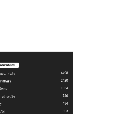
เภทยอดนิยม
4498
รมน่าสนใจ
2420
ารศึกษา
1334
์โหลด
746
งราวน่าสนใจ
494
ู
353
่วไป