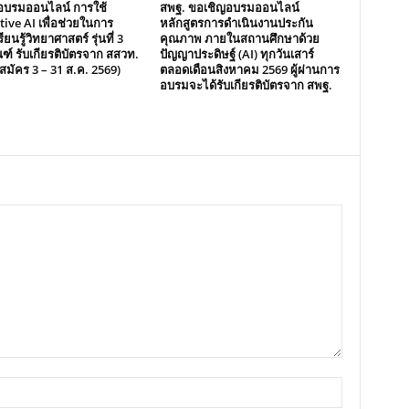
อบรมออนไลน์ การใช้
สพฐ. ขอเชิญอบรมออนไลน์
ive AI เพื่อช่วยในการ
หลักสูตรการดำเนินงานประกัน
ียนรู้วิทยาศาสตร์ รุ่นที่ 3
คุณภาพ ภายในสถานศึกษาด้วย
ฑ์ รับเกียรติบัตรจาก สสวท.
ปัญญาประดิษฐ์ (AI) ทุกวันเสาร์
ับสมัคร 3 – 31 ส.ค. 2569)
ตลอดเดือนสิงหาคม 2569 ผู้ผ่านการ
อบรมจะได้รับเกียรติบัตรจาก สพฐ.