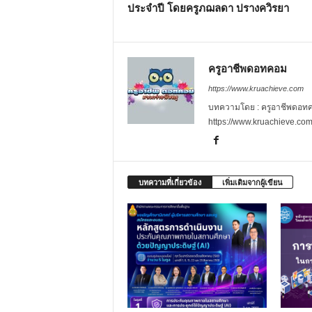
ประจำปี โดยครูภฌลดา ปรางควิรยา
ครูอาชีพดอทคอม
https://www.kruachieve.com
บทความโดย : ครูอาชีพดอทคอม
https://www.kruachieve.co
บทความที่เกี่ยวข้อง
เพิ่มเติมจากผู้เขียน