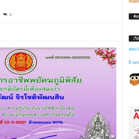
0
ค้น
เว็
สอบ 
E-sp