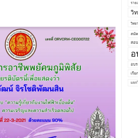
ราย
วิ
วิท
สมั
สอบค
อ
อบร
เรีย
แจกไ