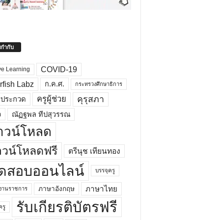
ยกำกับ
COVID-19
ve Learning
rfish Labz
ก.ค.ศ.
กระทรวงศึกษาธิการ
คุรุสภา
ครูผู้ช่วย
รประกวด
อ
ณัฏฐพล ทีปสุวรรณ
าวน์โหลด
วน์โหลดฟรี
ตรีนุช เทียนทอง
ดสอบออนไลน์
บรรจุครู
ภาษาไทย
ภาษาอังกฤษ
กงานราชการ
รับเกียรติบัตรฟรี
ครู