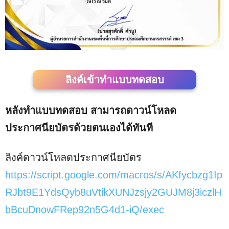
ลิงค์เข้าทำแบบทดสอบ
หลังทำแบบทดสอบ สามารถดาวน์โหลด
ประกาศนียบัตรด้วยตนเองได้ทันที
ลิงค์ดาวน์โหลดประกาศนียบัตร
https://script.google.com/macros/s/AKfycbzg1Ip
RJbt9E1YdsQyb8uVtikXUNJzsjy2GUJM8j3iczlH
bBcuDnowFRep92n5G4d1-iQ/exec