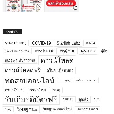
ป้ายกำกับ
COVID-19
Starfish Labz
ก.ค.ศ.
Active Learning
คุรุสภา
ครูผู้ช่วย
คู่มือ
การประกวด
กระทรวงศึกษาธิการ
ดาวน์โหลด
ณัฏฐพล ทีปสุวรรณ
ดาวน์โหลดฟรี
ตรีนุช เทียนทอง
ทดสอบออนไลน์
บรรจุครู
พนักงานราชการ
ภาษาไทย
ภาษาอังกฤษ
ย้ายครู
รับเกียรติบัตรฟรี
ลูกเสือ
วPA
รายงาน
วิทยฐานะ
วิทยฐานะเกณฑ์ใหม่
วิทยาการคำนวณ
วันครู