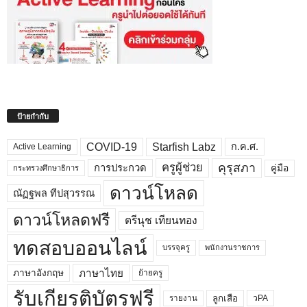
ป้ายกำกับ
COVID-19
Starfish Labz
ก.ค.ศ.
Active Learning
คุรุสภา
ครูผู้ช่วย
คู่มือ
การประกวด
กระทรวงศึกษาธิการ
ดาวน์โหลด
ณัฏฐพล ทีปสุวรรณ
ดาวน์โหลดฟรี
ตรีนุช เทียนทอง
ทดสอบออนไลน์
บรรจุครู
พนักงานราชการ
ภาษาไทย
ภาษาอังกฤษ
ย้ายครู
รับเกียรติบัตรฟรี
ลูกเสือ
วPA
รายงาน