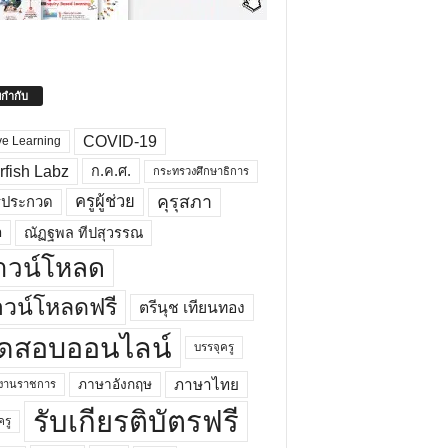
ยกำกับ
COVID-19
ve Learning
rfish Labz
ก.ค.ศ.
กระทรวงศึกษาธิการ
คุรุสภา
ครูผู้ช่วย
รประกวด
อ
ณัฏฐพล ทีปสุวรรณ
าวน์โหลด
วน์โหลดฟรี
ตรีนุช เทียนทอง
ดสอบออนไลน์
บรรจุครู
ภาษาไทย
ภาษาอังกฤษ
กงานราชการ
รับเกียรติบัตรฟรี
ครู