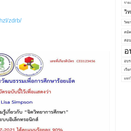
ราย
วิ
hzl/zdrb/
วิท
สมั
สอบค
อ
อบร
เรีย
แจกไ