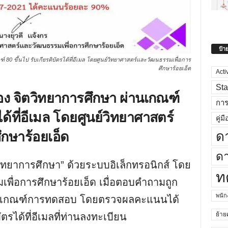
ป้า
80 ขึ้นไป รับเกียรติบัตรได้ที่อีเมล โดยศูนย์วิทยาศาสตร์และวัฒนธรรมเพื่อการ
ศึกษาร้อยเอ็ด
Acti
Sta
ง จิตวิทยาการศึกษา ผ่านเกณฑ์
กา
ได้ที่อีเมล โดยศูนย์วิทยาศาสตร์
คู่มื
กษาร้อยเอ็ด
ด
ดา
ิทยาการศึกษา” ด้วยระบบอิเล็กทรอนิกส์ โดย
ท
พื่อการศึกษาร้อยเอ็ด เมื่อตอบคำถามถูก
พนั
ผ่านเกณฑ์การทดสอบ โดยตรวจผลคะแนนได้
ย้าย
ตรได้ที่อีเมลที่ท่านลงทะเบียน