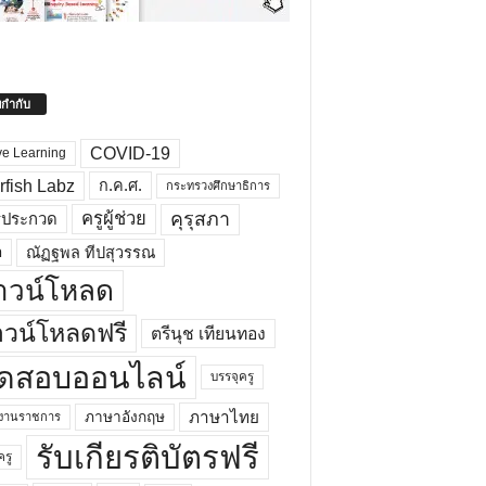
ยกำกับ
COVID-19
ve Learning
rfish Labz
ก.ค.ศ.
กระทรวงศึกษาธิการ
คุรุสภา
ครูผู้ช่วย
รประกวด
อ
ณัฏฐพล ทีปสุวรรณ
าวน์โหลด
วน์โหลดฟรี
ตรีนุช เทียนทอง
ดสอบออนไลน์
บรรจุครู
ภาษาไทย
ภาษาอังกฤษ
กงานราชการ
รับเกียรติบัตรฟรี
ครู