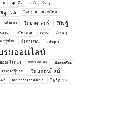
ลูกเสือ
วPA
งาน
วันครู
ทยฐานะ
วิทยฐานะเกณฑ์ใหม่
สพฐ.
วิทยาศาสตร์
ยาการคำนวณ
สมัครสอบ
สอบครู
ครงาน
สสวท
รูผู้ช่วย
สื่อการสอน
หลักสูตร
บรมออนไลน์
มออนไลน์ฟรี
อัมพร พินะสา
เปิดภาคเรียน
เรียนออนไลน์
กบรรจุครูผู้ช่วย
โควิด 19
ฟล์
แผนการจัดการเรียนรู้