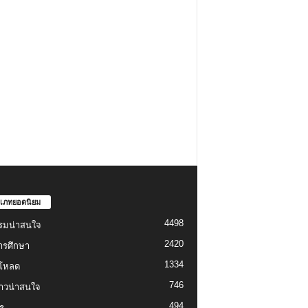
เภทยอดนิยม
4498
รมน่าสนใจ
2420
ารศึกษา
1334
์โหลด
746
งราวน่าสนใจ
494
ู