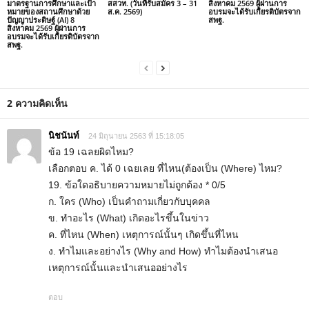
มาตรฐานการศึกษาและเป้า
สสวท. (วันที่รับสมัคร 3 – 31
สิงหาคม 2569 ผู้ผ่านการ
หมายของสถานศึกษาด้วย
ส.ค. 2569)
อบรมจะได้รับเกียรติบัตรจาก
ปัญญาประดิษฐ์ (AI) 8
สพฐ.
สิงหาคม 2569 ผู้ผ่านการ
อบรมจะได้รับเกียรติบัตรจาก
สพฐ.
2 ความคิดเห็น
นิชนันท์
24 มิถุนายน 2563 ที่ 15:18:05
ข้อ 19 เฉลยผิดไหม?
เลือกตอบ ค. ได้ 0 เฉยเลย ที่ไหน(ต้องเป็น (Where) ไหม?
19. ข้อใดอธิบายความหมายไม่ถูกต้อง * 0/5
ก. ใคร (Who) เป็นคำถามเกี่ยวกับบุคคล
ข. ทำอะไร (What) เกิดอะไรขึ้นในข่าว
ค. ที่ไหน (When) เหตุการณ์นั้นๆ เกิดขึ้นที่ไหน
ง. ทำไมและอย่างไร (Why and How) ทำไมต้องนำเสนอ
เหตุการณ์นั้นและนำเสนออย่างไร
ตอบ