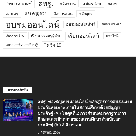
สพฐ.
วิทยาศาสตร์
สมัครสอบ
สมัครงาน
สสวท
สอบครูผู้ช่วย
สอบครู
สื่อการสอน
หลักสูตร
อบรมออนไลน์
อบรมออนไลน์ฟรี
อัมพร พินะสา
เรียนออนไลน์
เรียกบรรจุครูผู้ช่วย
แจกไฟล์
เปิดภาคเรียน
โควิด 19
แผนการจัดการเรียนรู้
ข่าวมากยิ่งขึ้น
สพฐ. ขอเชิญอบรมออนไลน์ หลักสูตรการดำเนินงาน
ประกันคุณภาพ ภายในสถานศึกษาด้วยปัญญา
ประดิษฐ์ (AI) โมดูลที่ 2 การกำหนดมาตรฐานการ
ศึกษาและเป้าหมายของสถานศึกษาด้วยปัญญา
ประดิษฐ์ (AI) 8 สิงหาคม...
5 สิงหาคม 2569