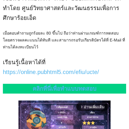
ทำโดย ศูนย์วิทยาศาสตร์และวัฒนธรรมเพื่อการ
ศึกษาร้อยเอ็ด
เมื่อตอบคำถามถูกร้อยละ 80 ขึ้นไป ถือว่าท่านผ่านเกณฑ์การทดสอบ
โดยตรวจผลคะแนนได้ทันที และสามารถรอรับเกียรติบัตรได้ที่ E-Mail ที่
ท่านได้ลงทะเบียนไว้
เรียนรู้เนื้อหาได้ที่
https://online.pubhtml5.com/efiu/ucte/
คลิกที่นี่เพื่อทำแบบทดสอบ
อ่านเพิ่มเติม
arrow_forward_ios