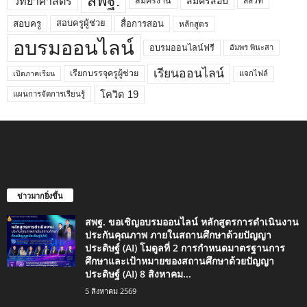
สพฐ.
วิทยาศาสตร์
สมัครสอบ
สมัครงาน
สสวท
สอบครูผู้ช่วย
สอบครู
สื่อการสอน
หลักสูตร
อบรมออนไลน์
อบรมออนไลน์ฟรี
อัมพร พินะสา
เรียนออนไลน์
เรียกบรรจุครูผู้ช่วย
แจกไฟล์
เปิดภาคเรียน
โควิด 19
แผนการจัดการเรียนรู้
ข่าวมากยิ่งขึ้น
สพฐ. ขอเชิญอบรมออนไลน์ หลักสูตรการดำเนินงาน
ประกันคุณภาพ ภายในสถานศึกษาด้วยปัญญา
ประดิษฐ์ (AI) โมดูลที่ 2 การกำหนดมาตรฐานการ
ศึกษาและเป้าหมายของสถานศึกษาด้วยปัญญา
ประดิษฐ์ (AI) 8 สิงหาคม...
5 สิงหาคม 2569