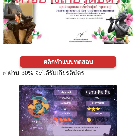
คลิกทำแบบทดสอบ
✅ผ่าน 80% จะได้รับเกียรติ​บัตร​
อ่านเพิ่มเติม
arrow_forward_ios