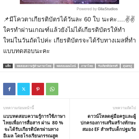
Powered by 
GliaStudios
📌มีโควตาเกียรติ​บัตรได้วันละ​ 60​ ใบ​ นะคะ….✌️​✌️​
M
u
ใครทำผ่านเกณฑ์​แล้วยังไม่ได้เกียรติ​บัตรให้ทำ
t
ใหม่ในวันถัดไปค่ะ​ เกียรติ​บัตร​จะได้รับทางเมลที่ทำ
e
แบบทดสอบนะคะ
แท็ก
ทดสอบความรู้ด้านภาษาไทย
ทดสอบออนไลน์
ภาษาไทย
รับเกียรติบัตรฟรี
สุนทรภู่
บทความก่อนหน้านี้
บทความถัดไป
แบบทดสอบความรู้การใช้ภาษา
ดาวน์โหลดคู่มือครูและผู้
ไทยเพื่อการสื่อสาร ผ่าน 80 %
ปกครองการเสริมสร้างทักษะ
จะได้รับเกียรติบัตรผ่านทาง
สมอง EF สำหรับเด็กปฐมวัย
อีเมล โดยโรงเรียนกรรณสูต