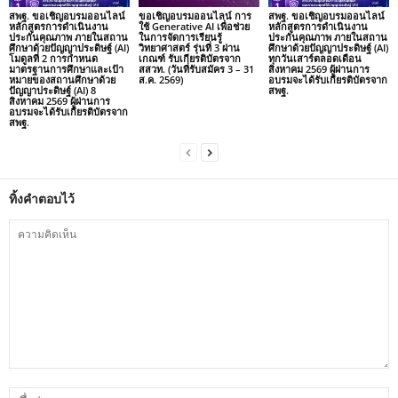
สพฐ. ขอเชิญอบรมออนไลน์
ขอเชิญอบรมออนไลน์ การ
สพฐ. ขอเชิญอบรมออนไลน์
หลักสูตรการดำเนินงาน
ใช้ Generative AI เพื่อช่วย
หลักสูตรการดำเนินงาน
ประกันคุณภาพ ภายในสถาน
ในการจัดการเรียนรู้
ประกันคุณภาพ ภายในสถาน
ศึกษาด้วยปัญญาประดิษฐ์ (AI)
วิทยาศาสตร์ รุ่นที่ 3 ผ่าน
ศึกษาด้วยปัญญาประดิษฐ์ (AI)
โมดูลที่ 2 การกำหนด
เกณฑ์ รับเกียรติบัตรจาก
ทุกวันเสาร์ตลอดเดือน
มาตรฐานการศึกษาและเป้า
สสวท. (วันที่รับสมัคร 3 – 31
สิงหาคม 2569 ผู้ผ่านการ
หมายของสถานศึกษาด้วย
ส.ค. 2569)
อบรมจะได้รับเกียรติบัตรจาก
ปัญญาประดิษฐ์ (AI) 8
สพฐ.
สิงหาคม 2569 ผู้ผ่านการ
อบรมจะได้รับเกียรติบัตรจาก
สพฐ.
ทิ้งคำตอบไว้