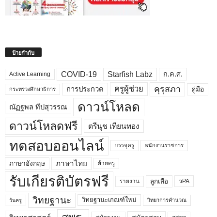
ป้ายกำกับ
COVID-19
Starfish Labz
ก.ค.ศ.
Active Learning
คุรุสภา
ครูผู้ช่วย
คู่มือ
การประกวด
กระทรวงศึกษาธิการ
ดาวน์โหลด
ณัฏฐพล ทีปสุวรรณ
ดาวน์โหลดฟรี
ตรีนุช เทียนทอง
ทดสอบออนไลน์
บรรจุครู
พนักงานราชการ
ภาษาไทย
ภาษาอังกฤษ
ย้ายครู
รับเกียรติบัตรฟรี
ลูกเสือ
วPA
รายงาน
วิทยฐานะ
วิทยฐานะเกณฑ์ใหม่
วิทยาการคำนวณ
วันครู