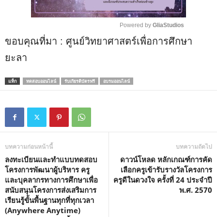
Powered by 
GliaStudios
ขอบคุณที่มา : ศูนย์วิทยาศาสตร์เพื่อการศึกษา
M
u
ยะลา
t
e
แท็ก
ทดสอบออนไลน์
รับเกียรติบัตรฟรี
อบรมออนไลน์
บทความก่อนหน้านี้
บทความถัดไป
ลงทะเบียนและทำแบบทดสอบ
ดาวน์โหลด หลักเกณฑ์การคัด
โครงการพัฒนาผู้บริหาร ครู
เลือกครูเข้ารับรางวัลโครงการ
และบุคลากรทางการศึกษาเพื่อ
ครูดีในดวงใจ ครั้งที่ 24 ประจำปี
สนับสนุนโครงการส่งเสริมการ
พ.ศ. 2570
เรียนรู้ขั้นพื้นฐานทุกที่ทุกเวลา
(Anywhere Anytime)