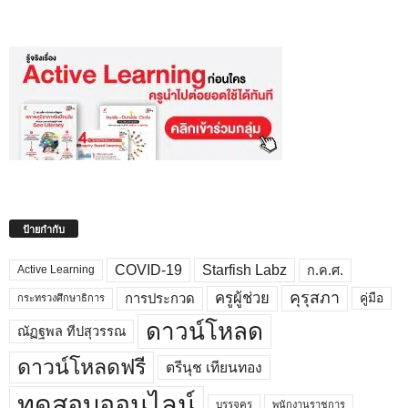
ป้ายกำกับ
COVID-19
Starfish Labz
ก.ค.ศ.
Active Learning
คุรุสภา
ครูผู้ช่วย
คู่มือ
การประกวด
กระทรวงศึกษาธิการ
ดาวน์โหลด
ณัฏฐพล ทีปสุวรรณ
ดาวน์โหลดฟรี
ตรีนุช เทียนทอง
ทดสอบออนไลน์
บรรจุครู
พนักงานราชการ