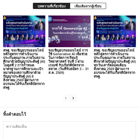
บทความที่เกี่ยวข้อง
เพิ่มเติมจากผู้เขียน
สพฐ. ขอเชิญอบรมออนไลน์
ขอเชิญอบรมออนไลน์ การ
สพฐ. ขอเชิญอบรมออนไลน์
หลักสูตรการดำเนินงาน
ใช้ Generative AI เพื่อช่วย
หลักสูตรการดำเนินงาน
ประกันคุณภาพ ภายในสถาน
ในการจัดการเรียนรู้
ประกันคุณภาพ ภายในสถาน
ศึกษาด้วยปัญญาประดิษฐ์ (AI)
วิทยาศาสตร์ รุ่นที่ 3 ผ่าน
ศึกษาด้วยปัญญาประดิษฐ์ (AI)
โมดูลที่ 2 การกำหนด
เกณฑ์ รับเกียรติบัตรจาก
ทุกวันเสาร์ตลอดเดือน
มาตรฐานการศึกษาและเป้า
สสวท. (วันที่รับสมัคร 3 – 31
สิงหาคม 2569 ผู้ผ่านการ
หมายของสถานศึกษาด้วย
ส.ค. 2569)
อบรมจะได้รับเกียรติบัตรจาก
ปัญญาประดิษฐ์ (AI) 8
สพฐ.
สิงหาคม 2569 ผู้ผ่านการ
อบรมจะได้รับเกียรติบัตรจาก
สพฐ.
ทิ้งคำตอบไว้