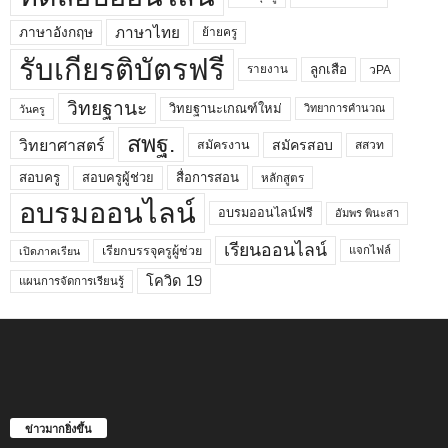
ภาษาไทย
ภาษาอังกฤษ
ย้ายครู
รับเกียรติบัตรฟรี
ลูกเสือ
วPA
รายงาน
วิทยฐานะ
วิทยฐานะเกณฑ์ใหม่
วิทยาการคำนวณ
วันครู
สพฐ.
วิทยาศาสตร์
สมัครสอบ
สมัครงาน
สสวท
สอบครูผู้ช่วย
สอบครู
สื่อการสอน
หลักสูตร
อบรมออนไลน์
อบรมออนไลน์ฟรี
อัมพร พินะสา
เรียนออนไลน์
เรียกบรรจุครูผู้ช่วย
แจกไฟล์
เปิดภาคเรียน
โควิด 19
แผนการจัดการเรียนรู้
ข่าวมากยิ่งขึ้น