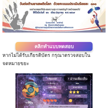
คลิกทำแบบทดสอบ
หากไม่ได้รับเกียรติบัตร กรุณาตรวจสอบใน
จดหมายขยะ
อ่านเพิ่มเติม
arrow_forward_ios