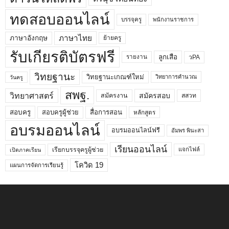
ทดสอบออนไลน์
บรรจุครู
พนักงานราชการ
ภาษาไทย
ภาษาอังกฤษ
ย้ายครู
รับเกียรติบัตรฟรี
ลูกเสือ
วPA
รายงาน
วิทยฐานะ
วิทยฐานะเกณฑ์ใหม่
วิทยาการคำนวณ
วันครู
สพฐ.
วิทยาศาสตร์
สมัครสอบ
สมัครงาน
สสวท
สอบครูผู้ช่วย
สอบครู
สื่อการสอน
หลักสูตร
อบรมออนไลน์
อบรมออนไลน์ฟรี
อัมพร พินะสา
เรียนออนไลน์
เรียกบรรจุครูผู้ช่วย
แจกไฟล์
เปิดภาคเรียน
โควิด 19
แผนการจัดการเรียนรู้