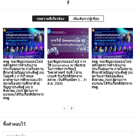
บทความที่เกี่ยวข้อง
เพิ่มเติมจากผู้เขียน
สพฐ. ขอเชิญอบรมออนไลน์
ขอเชิญอบรมออนไลน์ การ
สพฐ. ขอเชิญอบรมออนไลน์
หลักสูตรการดำเนินงาน
ใช้ Generative AI เพื่อช่วย
หลักสูตรการดำเนินงาน
ประกันคุณภาพ ภายในสถาน
ในการจัดการเรียนรู้
ประกันคุณภาพ ภายในสถาน
ศึกษาด้วยปัญญาประดิษฐ์ (AI)
วิทยาศาสตร์ รุ่นที่ 3 ผ่าน
ศึกษาด้วยปัญญาประดิษฐ์ (AI)
โมดูลที่ 2 การกำหนด
เกณฑ์ รับเกียรติบัตรจาก
ทุกวันเสาร์ตลอดเดือน
มาตรฐานการศึกษาและเป้า
สสวท. (วันที่รับสมัคร 3 – 31
สิงหาคม 2569 ผู้ผ่านการ
หมายของสถานศึกษาด้วย
ส.ค. 2569)
อบรมจะได้รับเกียรติบัตรจาก
ปัญญาประดิษฐ์ (AI) 8
สพฐ.
สิงหาคม 2569 ผู้ผ่านการ
อบรมจะได้รับเกียรติบัตรจาก
สพฐ.
ทิ้งคำตอบไว้