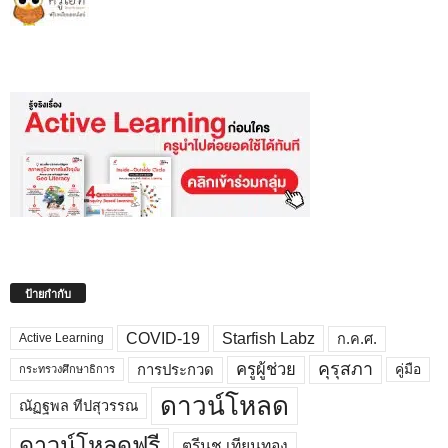
ป้ายกำกับ
COVID-19
Starfish Labz
ก.ค.ศ.
Active Learning
คุรุสภา
ครูผู้ช่วย
คู่มือ
การประกวด
กระทรวงศึกษาธิการ
ดาวน์โหลด
ณัฏฐพล ทีปสุวรรณ
ดาวน์โหลดฟรี
ตรีนุช เทียนทอง