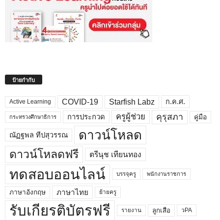
ป้ายกำกับ
COVID-19
Starfish Labz
ก.ค.ศ.
Active Learning
คุรุสภา
ครูผู้ช่วย
คู่มือ
การประกวด
กระทรวงศึกษาธิการ
ดาวน์โหลด
ณัฏฐพล ทีปสุวรรณ
ดาวน์โหลดฟรี
ตรีนุช เทียนทอง
ทดสอบออนไลน์
บรรจุครู
พนักงานราชการ
ภาษาไทย
ภาษาอังกฤษ
ย้ายครู
รับเกียรติบัตรฟรี
ลูกเสือ
วPA
รายงาน