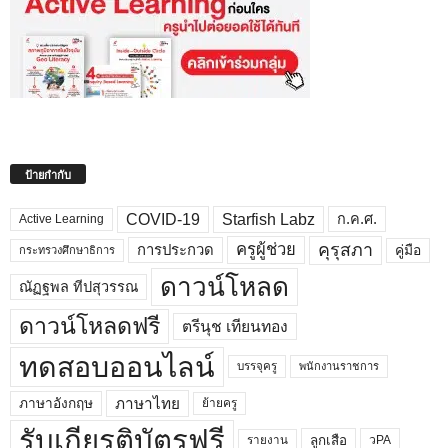
ป้ายกำกับ
COVID-19
Starfish Labz
ก.ค.ศ.
Active Learning
คุรุสภา
ครูผู้ช่วย
คู่มือ
การประกวด
กระทรวงศึกษาธิการ
ดาวน์โหลด
ณัฏฐพล ทีปสุวรรณ
ดาวน์โหลดฟรี
ตรีนุช เทียนทอง
ทดสอบออนไลน์
บรรจุครู
พนักงานราชการ
ภาษาไทย
ภาษาอังกฤษ
ย้ายครู
รับเกียรติบัตรฟรี
ลูกเสือ
วPA
รายงาน