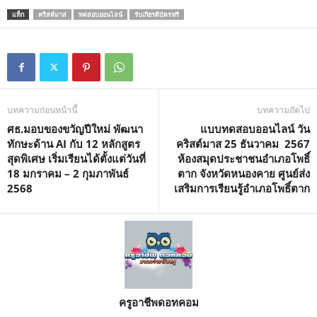
M
แท็ก
คริสต์มาส
ทดสอบออนไลน์
รับเกียรติบัตรฟรี
u
t
e
บทความก่อนหน้านี้
บทความถัดไป
ศธ.มอบของขวัญปีใหม่ พัฒนา
แบบทดสอบออนไลน์ วัน
ทักษะด้าน AI กับ 12 หลักสูตร
คริสต์มาส 25 ธันวาคม 2567
สุดพิเศษ เริ่มเรียนได้ตั้งแต่วันที่
ห้องสมุดประชาชนอำเภอโพธิ์
18 มกราคม – 2 กุมภาพันธ์
ตาก จังหวัดหนองคาย ศูนย์ส่ง
2568
เสริมการเรียนรู้อำเภอโพธิ์ตาก
ครูอาชีพดอทคอม