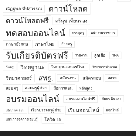
ดาวน์โหลด
ณัฏฐพล ทีปสุวรรณ
ดาวน์โหลดฟรี
ตรีนุช เทียนทอง
ทดสอบออนไลน์
บรรจุครู
พนักงานราชการ
ภาษาไทย
ภาษาอังกฤษ
ย้ายครู
รับเกียรติบัตรฟรี
ลูกเสือ
วPA
รายงาน
วิทยฐานะ
วิทยฐานะเกณฑ์ใหม่
วิทยาการคำนวณ
วันครู
สพฐ.
วิทยาศาสตร์
สมัครสอบ
สมัครงาน
สสวท
สอบครูผู้ช่วย
สอบครู
สื่อการสอน
หลักสูตร
อบรมออนไลน์
อบรมออนไลน์ฟรี
อัมพร พินะสา
เรียนออนไลน์
เรียกบรรจุครูผู้ช่วย
แจกไฟล์
เปิดภาคเรียน
โควิด 19
แผนการจัดการเรียนรู้