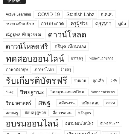
ป้ายกำกับ
COVID-19
Starfish Labz
ก.ค.ศ.
Active Learning
คุรุสภา
ครูผู้ช่วย
คู่มือ
การประกวด
กระทรวงศึกษาธิการ
ดาวน์โหลด
ณัฏฐพล ทีปสุวรรณ
ดาวน์โหลดฟรี
ตรีนุช เทียนทอง
ทดสอบออนไลน์
บรรจุครู
พนักงานราชการ
ภาษาไทย
ภาษาอังกฤษ
ย้ายครู
รับเกียรติบัตรฟรี
ลูกเสือ
วPA
รายงาน
วิทยฐานะ
วิทยฐานะเกณฑ์ใหม่
วิทยาการคำนวณ
วันครู
สพฐ.
วิทยาศาสตร์
สมัครสอบ
สมัครงาน
สสวท
สอบครูผู้ช่วย
สอบครู
สื่อการสอน
หลักสูตร
อบรมออนไลน์
อบรมออนไลน์ฟรี
อัมพร พินะสา