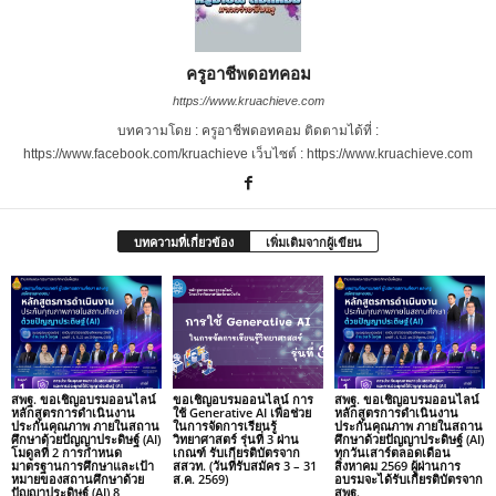
ครูอาชีพดอทคอม
https://www.kruachieve.com
บทความโดย : ครูอาชีพดอทคอม ติดตามได้ที่ :
https://www.facebook.com/kruachieve เว็บไซต์ : https://www.kruachieve.com
บทความที่เกี่ยวข้อง
เพิ่มเติมจากผู้เขียน
สพฐ. ขอเชิญอบรมออนไลน์
ขอเชิญอบรมออนไลน์ การ
สพฐ. ขอเชิญอบรมออนไลน์
หลักสูตรการดำเนินงาน
ใช้ Generative AI เพื่อช่วย
หลักสูตรการดำเนินงาน
ประกันคุณภาพ ภายในสถาน
ในการจัดการเรียนรู้
ประกันคุณภาพ ภายในสถาน
ศึกษาด้วยปัญญาประดิษฐ์ (AI)
วิทยาศาสตร์ รุ่นที่ 3 ผ่าน
ศึกษาด้วยปัญญาประดิษฐ์ (AI)
โมดูลที่ 2 การกำหนด
เกณฑ์ รับเกียรติบัตรจาก
ทุกวันเสาร์ตลอดเดือน
มาตรฐานการศึกษาและเป้า
สสวท. (วันที่รับสมัคร 3 – 31
สิงหาคม 2569 ผู้ผ่านการ
หมายของสถานศึกษาด้วย
ส.ค. 2569)
อบรมจะได้รับเกียรติบัตรจาก
ปัญญาประดิษฐ์ (AI) 8
สพฐ.