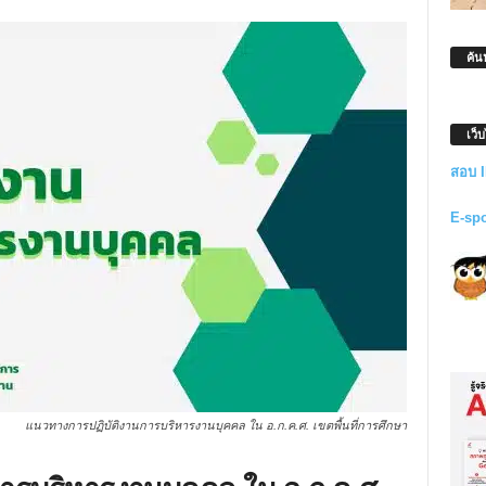
ค้น
เว็
สอบ 
E-sp
แนวทางการปฏิบัติงานการบริหารงานบุคคล ใน อ.ก.ค.ศ. เขตพื้นที่การศึกษา