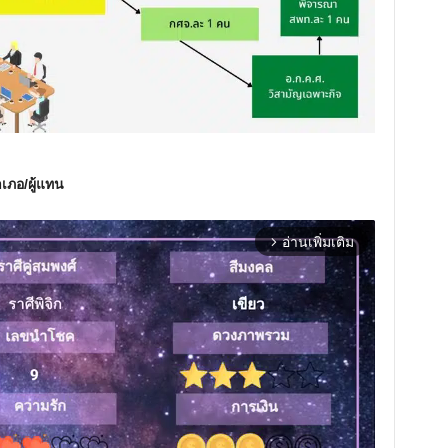
เภอ/ผู้แทน
อ่านเพิ่มเติม
arrow_forward_ios