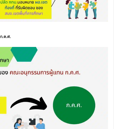
ก.ค.ศ.