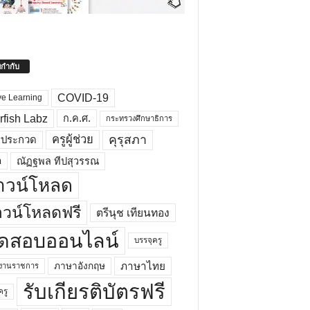
ยกำกับ
COVID-19
ve Learning
rfish Labz
ก.ค.ศ.
กระทรวงศึกษาธิการ
คุรุสภา
ครูผู้ช่วย
รประกวด
อ
ณัฏฐพล ทีปสุวรรณ
าวน์โหลด
วน์โหลดฟรี
ตรีนุช เทียนทอง
ดสอบออนไลน์
บรรจุครู
ภาษาไทย
ภาษาอังกฤษ
กงานราชการ
รับเกียรติบัตรฟรี
ครู