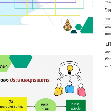
ราย
วิ
วิท
สมั
สอบค
อ
อบร
เรีย
แจกไ