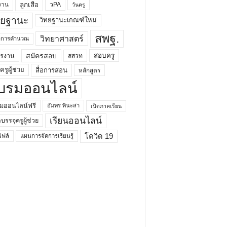
ลูกเสือ
วPA
งาน
วันครู
ทยฐานะ
วิทยฐานะเกณฑ์ใหม่
สพฐ.
วิทยาศาสตร์
ยาการคำนวณ
สมัครสอบ
สอบครู
ครงาน
สสวท
รูผู้ช่วย
สื่อการสอน
หลักสูตร
บรมออนไลน์
มออนไลน์ฟรี
อัมพร พินะสา
เปิดภาคเรียน
เรียนออนไลน์
กบรรจุครูผู้ช่วย
โควิด 19
ฟล์
แผนการจัดการเรียนรู้