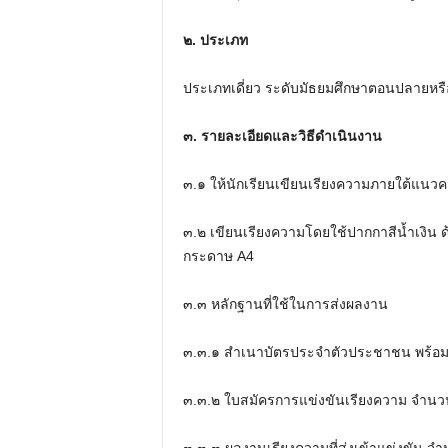
๒. ประเภท
ประเภทเดี่ยว ระดับมัธยมศึกษาตอนปลายหรือ
๓. รายละเอียดและวิธีดำเนินงาน
๓.๑ ให้นักเรียนเขียนเรียงความภายใต้แนวค
๓.๒ เขียนเรียงความโดยใช้ปากกาสีน้ำเงิน ด
กระดาษ A4
๓.๓ หลักฐานที่ใช้ในการส่งผลงาน
๓.๓.๑ สำเนาบัตรประจำตัวประชาชน พร้อมร
๓.๓.๒ ใบสมัครการแข่งขันเรียงความ จำนว