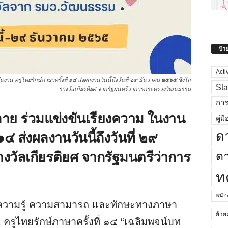
ป้า
Acti
งาน ครูไทยรักษ์ภาษาครั้งที่ ๑๔ ส่งผลงานวันนี้ถึงวันที่ ๒๙ ธันวาคม ๒๕๖๕ ชิงโล่
Sta
รางวัลเกียรติยศ จากรัฐมนตรีว่าการกระทรวงวัฒนธรรม
กา
ปลาย ร่วมแข่งขันเรียงความ ในงาน
คู่มื
๑๔ ส่งผลงานวันนี้ถึงวันที่ ๒๙
ด
งวัลเกียรติยศ จากรัฐมนตรีว่าการ
ดา
ท
พนั
นความรู้ ความสามารถ และทักษะทางภาษา
ย้าย
ครูไทยรักษ์ภาษาครั้งที่ ๑๔ “เฉลิมพจน์บท