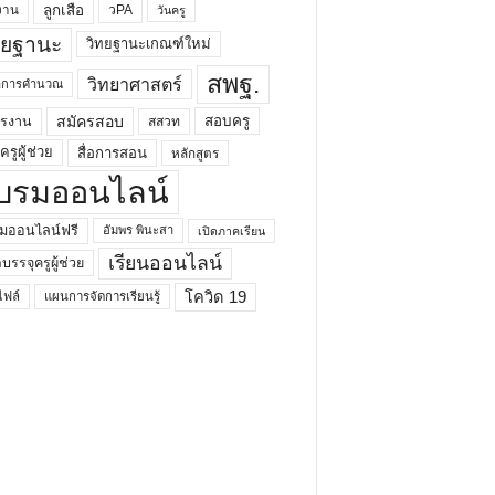
ลูกเสือ
วPA
งาน
วันครู
ทยฐานะ
วิทยฐานะเกณฑ์ใหม่
สพฐ.
วิทยาศาสตร์
ยาการคำนวณ
สมัครสอบ
สอบครู
ครงาน
สสวท
รูผู้ช่วย
สื่อการสอน
หลักสูตร
บรมออนไลน์
มออนไลน์ฟรี
อัมพร พินะสา
เปิดภาคเรียน
เรียนออนไลน์
กบรรจุครูผู้ช่วย
โควิด 19
ฟล์
แผนการจัดการเรียนรู้