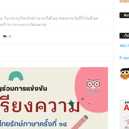
ค้น
 ในงาน ครูไทยรักษ์ภาษาครั้งที่ ๑๔ ส่งผลงานวันนี้ถึงวันที่ ๒๙
มนตรีว่าการกระทรวงวัฒนธรรม
เว็
0
สอบ 
E-sp