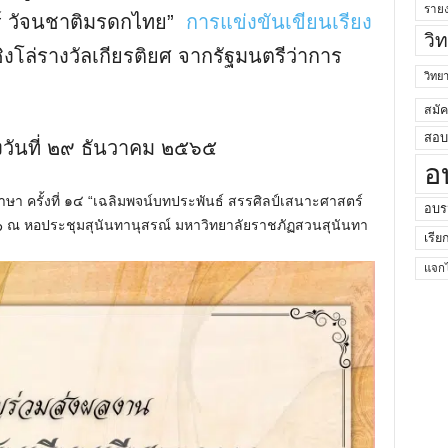
ราย
ร์ วัจนชาติมรดกไทย”
การแข่งขันเขียนเรียง
วิ
งโล่รางวัลเกียรติยศ จากรัฐมนตรีว่าการ
วิท
สมั
สอบค
ถึงวันที่ ๒๙ ธันวาคม ๒๕๖๕
อ
ษา ครั้งที่ ๑๔ “เฉลิมพจน์บทประพันธ์ สรรศิลป์เสนาะศาสตร์
อบร
๖ ณ หอประชุมสุนันทานุสรณ์ มหาวิทยาลัยราชภัฏสวนสุนันทา
เรีย
แจกไ