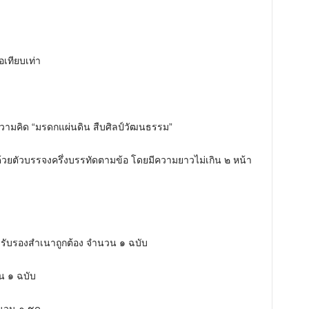
t
e
เทียบเท่า
วามคิด “มรดกแผ่นดิน สืบศิลป์วัฒนธรรม”
้วยตัวบรรจงครึ่งบรรทัดตามข้อ โดยมีความยาวไม่เกิน ๒ หน้า
ับรองสำเนาถูกต้อง จำนวน ๑ ฉบับ
น ๑ ฉบับ