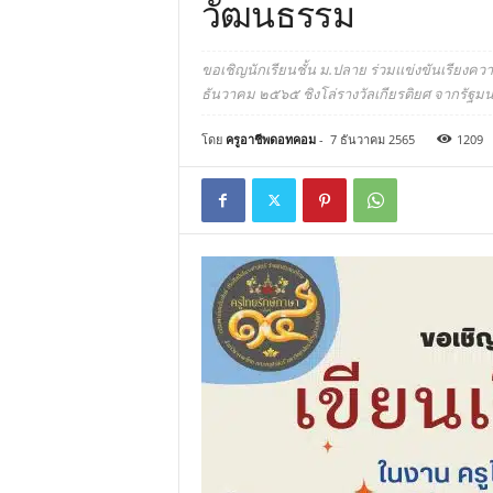
วัฒนธรรม
ขอเชิญนักเรียนชั้น ม.ปลาย ร่วมแข่งขันเรียงความ
ธันวาคม ๒๕๖๕ ชิงโล่รางวัลเกียรติยศ จากรัฐ
โดย
ครูอาชีพดอทคอม
-
7 ธันวาคม 2565
1209