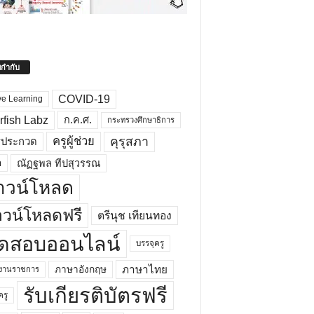
ยกำกับ
COVID-19
ve Learning
rfish Labz
ก.ค.ศ.
กระทรวงศึกษาธิการ
คุรุสภา
ครูผู้ช่วย
รประกวด
อ
ณัฏฐพล ทีปสุวรรณ
าวน์โหลด
วน์โหลดฟรี
ตรีนุช เทียนทอง
ดสอบออนไลน์
บรรจุครู
ภาษาไทย
ภาษาอังกฤษ
กงานราชการ
รับเกียรติบัตรฟรี
ครู