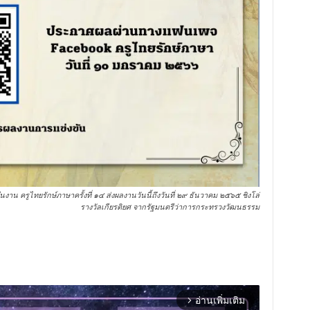
งาน ครูไทยรักษ์ภาษาครั้งที่ ๑๔ ส่งผลงานวันนี้ถึงวันที่ ๒๙ ธันวาคม ๒๕๖๕ ชิงโล่
รางวัลเกียรติยศ จากรัฐมนตรีว่าการกระทรวงวัฒนธรรม
อ่านเพิ่มเติม
arrow_forward_ios