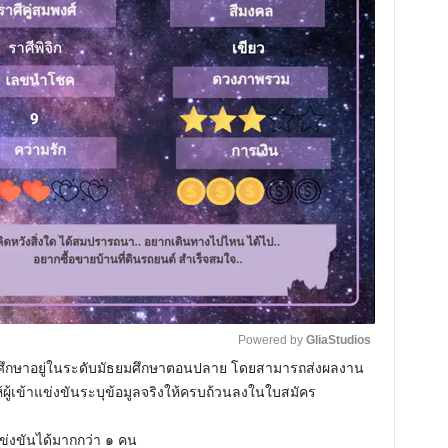
Powered by 
GliaStudios
ี่กำลังศึกษาอยู่ในระดับมัธยมศึกษาตอนปลาย โดยสามารถส่งผลงาน
ให้ผู้เข้าแข่งขันระบุข้อมูลจริงให้ครบถ้วนลงในใบสมัคร
M
u
แข่งขันได้มากกว่า ๑ คน