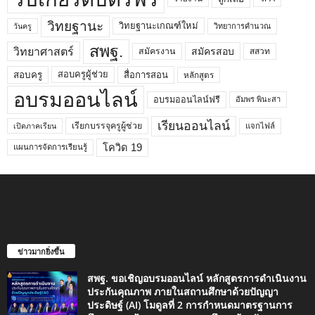
วิทยฐานะ
วิทยฐานะเกณฑ์ใหม่
วิทยาการคำนวณ
วันครู
สพฐ.
วิทยาศาสตร์
สมัครสอบ
สมัครงาน
สสวท
สอบครูผู้ช่วย
สอบครู
สื่อการสอน
หลักสูตร
อบรมออนไลน์
อบรมออนไลน์ฟรี
อัมพร พินะสา
เรียนออนไลน์
เรียกบรรจุครูผู้ช่วย
แจกไฟล์
เปิดภาคเรียน
โควิด 19
แผนการจัดการเรียนรู้
ข่าวมากยิ่งขึ้น
สพฐ. ขอเชิญอบรมออนไลน์ หลักสูตรการดำเนินงาน
ประกันคุณภาพ ภายในสถานศึกษาด้วยปัญญา
ประดิษฐ์ (AI) โมดูลที่ 2 การกำหนดมาตรฐานการ