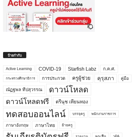
ป้ายกำกับ
COVID-19
Starfish Labz
ก.ค.ศ.
Active Learning
คุรุสภา
ครูผู้ช่วย
คู่มือ
การประกวด
กระทรวงศึกษาธิการ
ดาวน์โหลด
ณัฏฐพล ทีปสุวรรณ
ดาวน์โหลดฟรี
ตรีนุช เทียนทอง
ทดสอบออนไลน์
บรรจุครู
พนักงานราชการ
ภาษาไทย
ภาษาอังกฤษ
ย้ายครู
รับเกียรติบัตรฟรี
ลูกเสือ
วPA
รายงาน